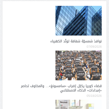
نوافذ شمسيّة شفافة تولّد الكهرباء
07/09/2026
قضاء كوريا يكبّل إضراب «سامسونغ»… والمخاوف تحاصر
«إمدادات» الذكاء الاصطناعي
05/18/2026