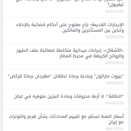
ليفربول؟
08/10/2026
الإيجارات القديمة: نزاع مفتوح على أحكام قضائية بالإخلاء
وتباين بين المستأجرين والمالكين
08/09/2026
«الأشغال»: إجراءات ميدانية متكاملة لمعالجة ملف الطيور
والروائح الكريهة في محيط المطار
08/09/2026
“بيروت ماراتون” وبلدية برمانا تطلقان “مهرجان برمانا للركض”
08/09/2026
“الطاقة”: لا أزمة محروقات ومادة البنزين متوفرة في لبنان
08/09/2026
أسعار النفط تستقر مع تقييم المحادثات بشأن هرمز والتوترات
مع إيران
08/07/2026