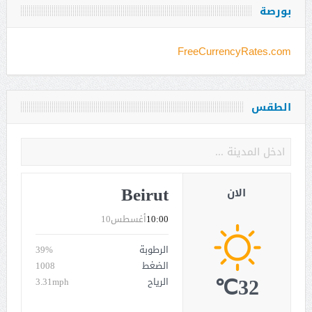
بورصة
FreeCurrencyRates.com
الطقس
Beirut
الان
10:00
أغسطس10
الرطوبة
39%
الضغط
1008
32℃
الرياح
3.31mph