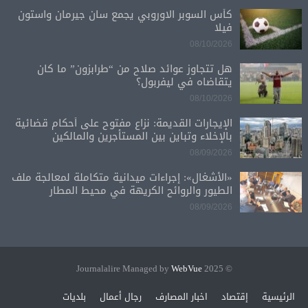
كأس السوبر الاوروبي يجمع سان جيرمان واستون
فيلا
08/10/2026
هل تتجاوز عوائد صلاح من “طرابزون” ما كان
يتقاضاه في ليفربول؟
08/10/2026
الإيجارات القديمة: نزاع مفتوح على أحكام قضائية
بالإخلاء وتباين بين المستأجرين والمالكين
08/09/2026
«الأشغال»: إجراءات ميدانية متكاملة لمعالجة ملف
الطيور والروائح الكريهة في محيط المطار
08/09/2026
WebVue
© 2025 Journalalire Managed by
الرئيسية
إقتصاد
اخبار المصارف
رجال أعمال
بلديات