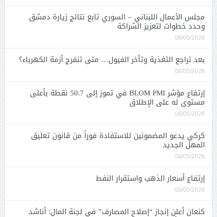
مجلس الأعمال اللبناني – السوري تابع نتائج زيارة دمشق
وحدد خطوات لتعزيز الشراكة
08/05/2026
بعد تراجع التغذية وتأخر الفيول… متى تنفرج أزمة الكهرباء؟
08/05/2026
إرتفاع مؤشر BLOM PMI في تموز إلى 50.7 نقطة بأعلى
مستوى له على الإطلاق
08/05/2026
كركي يدعو المضمونين للاستفادة فوراً من قانون تعليق
المهل الجديد
08/05/2026
إرتفاع أسعار الذهب واستقرار النفط
08/05/2026
كنعان أعلن إنجاز “إصلاح المصارف” في لجنة المال: أناشد