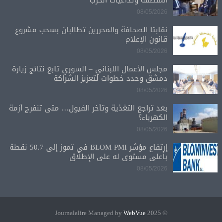
المنطقة وتداعيات الحرب
08/05/2026
نقابتا الصحافة والمحررين تطالبان بسحب مشروع
قانون الإعلام
08/05/2026
مجلس الأعمال اللبناني – السوري تابع نتائج زيارة
دمشق وحدد خطوات لتعزيز الشراكة
08/05/2026
بعد تراجع التغذية وتأخر الفيول… متى تنفرج أزمة
الكهرباء؟
08/05/2026
إرتفاع مؤشر BLOM PMI في تموز إلى 50.7 نقطة
بأعلى مستوى له على الإطلاق
08/05/2026
WebVue
© 2025 Journalalire Managed by