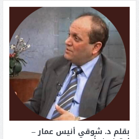
بقلم د. شوقي أنيس عمار –