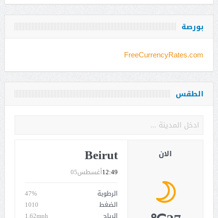
بورصة
FreeCurrencyRates.com
الطقس
Beirut
الان
12:49
أغسطس05
الرطوبة
47%
الضغط
1010
الرياح
1.62mph