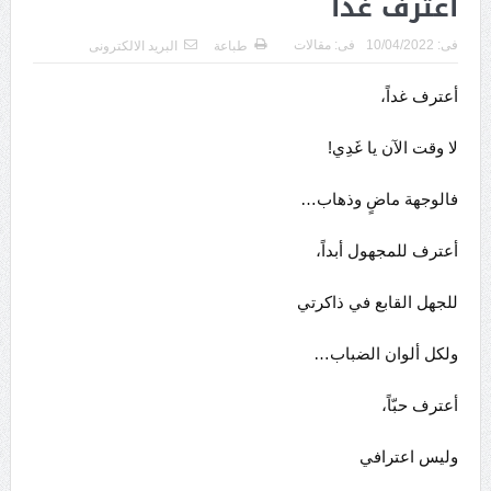
اعترف غداً
فى:
10/04/2022
فى:
مقالات
طباعة
البريد الالكترونى
أعترف غداً،
لا وقت الآن يا غَدِي!
فالوجهة ماضٍ وذهاب…
أعترف للمجهول أبداً،
للجهل القابع في ذاكرتي
ولكل ألوان الضباب…
أعترف حبّاً،
وليس اعترافي