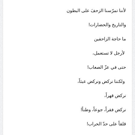
لأننا تمرّسنا الزحفَ على البطون
والتاريخ والحضارات!
ما حاجة الزاحفين
لأرجل لا تستعمل،
حتى في عزّ الصعاب!
ولكننا نركض ونركض عبثاً،
نركض قهراً،
نركض فقراً، جوعاً، وطناً!
قلقاً على حدّ الحراب!