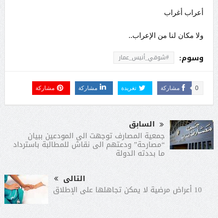
أعراب أغراب
ولا مكان لنا من الإعراب..
وسوم:
#شوقي_أنيس_عمار
0
مشاركة
تغريدة
مشاركة
مشاركة
السابق
جمعية المصارف توجهت الى المودعين ببيان
“مصارحة” ودعتهم الى نقاش للمطالبة باسترداد
ما بددته الدولة
التالى
10 أعراض مرضية لا يمكن تجاهلها على الإطلاق