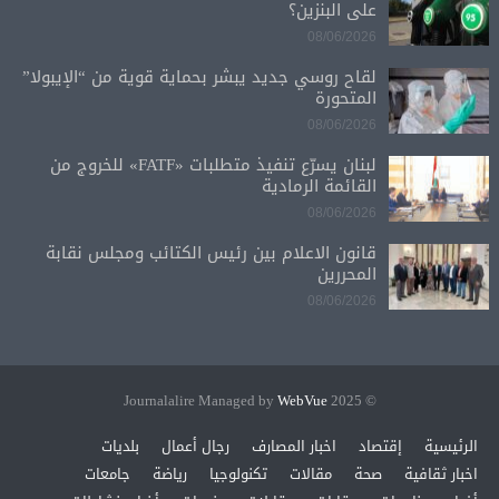
على البنزين؟
08/06/2026
لقاح روسي جديد يبشر بحماية قوية من “الإيبولا”
المتحورة
08/06/2026
لبنان يسرّع تنفيذ متطلبات «FATF» للخروج من
القائمة الرمادية
08/06/2026
قانون الاعلام بين رئيس الكتائب ومجلس نقابة
المحررين
08/06/2026
WebVue
© 2025 Journalalire Managed by
الرئيسية
إقتصاد
اخبار المصارف
رجال أعمال
بلديات
اخبار ثقافية
صحة
مقالات
تكنولوجيا
رياضة
جامعات