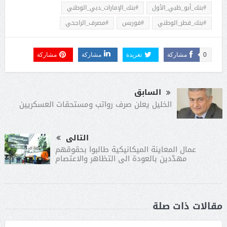
#بنك_أبو_ظبي_الأول
#بنك_الإمارات_دبي_الوطني
#بنك_قطر_الوطني
#فوربس
#مصرف_الراجحي
0
مشاركة
تغريدة
مشاركة
مشاركة
السابق
الخليل يعلن صرف رواتب ومستحقات العسكريين
التالى
عمال المعاينة الميكانيكية طالبوا بحقوقهم
مهدّدين بالعودة الى التظاهر والاعتصام
مقالات ذات صلة