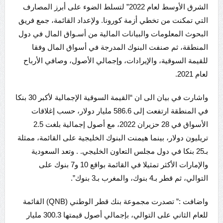
الشرق الأوسط لعام 2022” لتسلط الضوء على أبرز المصارف
التي تمكنت من تخطي أزمة كورونا. ولإعداد القائمة، جمع فريق
البحوث المعلومات والبيانات المالية من أسـواق المال في دول
المنطقة، ثم صنفت البنوك المدرجة في أسواق المال وفقا
للقيمة السوقية، والإيرادات، وإجمالي الأصول، وصافي الأرباح
لعام 2021.
واشارت في بيان الى ان “القيمة السوقية الإجمالية لأكبر 30 بنكا
في المنطقة ارتفعت إلى 586.6 مليار دولار، حسب إغلاقات
الأسواق في 28 حزيران 2022، مع أصول إجمالية بلغت 2.5
تريليون دولار، بينما هيمنت البنوك الخليجية على القائمة، ممثلة
بـ25 بنكا في دول مجلس التعاون الخليجي. . وتعد السعودية
والإمارات الأكثر تمثيلا في القائمة بواقع 10 و7 بنوك على
التوالي، ثم قطر بـ4 بنوك، والمغرب بـ3 بنوك”.
واضافت :” تصدرت مجموعة بنك قطر الوطني (QNB) القائمة
للعام الثاني على التوالي، بإجمالي أصول قيمتها 300.3 مليار