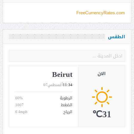
FreeCurrencyRates.com
الطقس
Beirut
الان
11:34
أغسطس07
الرطوبة
60%
الضغط
1007
31℃
الرياح
6.4mph