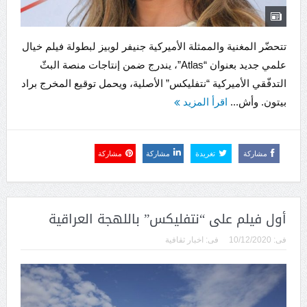
تتحضّر المغنية والممثلة الأميركية جنيفر لوبيز لبطولة فيلم خيال
علمي جديد بعنوان “Atlas”، يندرج ضمن إنتاجات منصة البثّ
التدفّقي الأميركية “نتفليكس” الأصلية، ويحمل توقيع المخرج براد
بيتون. وأش...
اقرأ المزيد
مشاركة
تغريدة
مشاركة
مشاركة
أول فيلم على “نتفليكس” باللهجة العراقية
فى:
10/12/2020
فى:
اخبار ثقافية