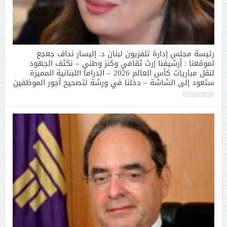
رئيسة مجلس إدارة تلفزيون لبنان د. إليسار نداف جعجع
لموقعنا : أِرشيفنا إرث ثقافي وكنز وطني – نكثف الجهود
لنقل مباريات كأس العالم 2026 – الدراما اللبنانية المميزة
ستعود إلى الشاشة – دخلنا في ورشة لتصحيح أجور الموظفين
01/26/2026