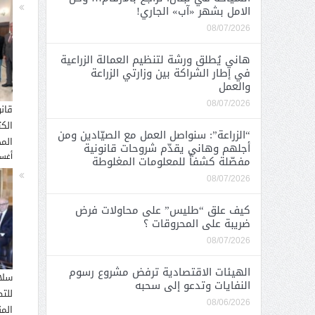
الامل بشهر «آب» الجاري!
08/07/2026
هاني يُطلق ورشة لتنظيم العمالة الزراعية
في إطار الشراكة بين وزارتي الزراعة
والعمل
08/07/2026
قان
الك
“الزراعة”: سنواصل العمل مع الصيّادين ومن
المح
أجلهم وهاني يقدّم شروحات قانونية
أغسطس
مفصّلة كشفاً للمعلومات المغلوطة
08/07/2026
كيف علق “طليس” على محاولات فرض
ضريبة على المحروقات ؟
08/07/2026
الهيئات الاقتصادية ترفض مشروع رسوم
سلا
النفايات وتدعو إلى سحبه
للت
08/06/2026
الم