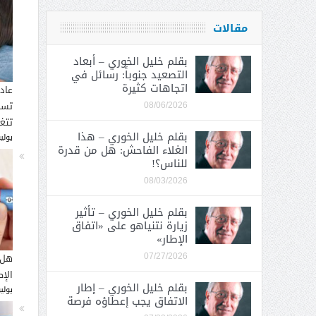
مقالات
بقلم خليل الخوري – أبعاد
التصعيد جنوباً: رسائل في
اتجاهات كثيرة
عاد
تسب
08/06/2026
تتغ
بقلم خليل الخوري – هذا
يوليو 30, 
الغلاء الفاحش: هل من قدرة
للناس؟!
08/03/2026
بقلم خليل الخوري – تأثير
زيارة نتنياهو على «اتفاق
الإطار»
هل 
07/27/2026
الإ
بقلم خليل الخوري – إطار
يوليو 26, 
الاتفاق يجب إعطاؤه فرصة