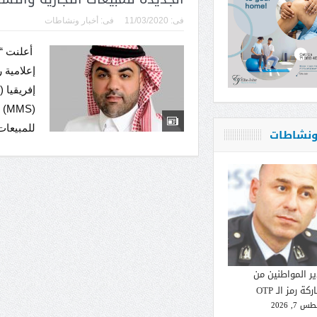
فى:
11/03/2020
فى:
أخبار ونشاطات
إعلامية
للمبيعات
 ونشاطات
ير المواطنين من
كة رمز الـ OTP
 7, 2026