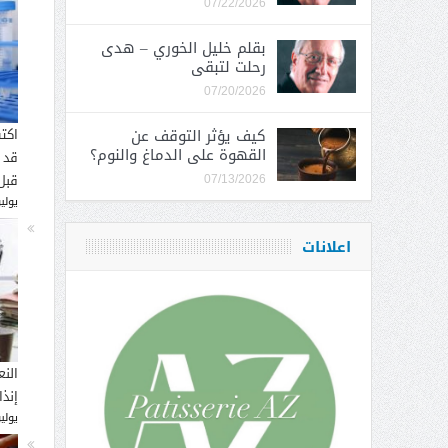
07/22/2026
بقلم خليل الخوري – هدى
رحلت لتبقى
07/20/2026
كيف يؤثر التوقف عن
اكت
القهوة على الدماغ والنوم؟
قد 
قبل
07/13/2026
يوليو 16, 
اعلانات
النع
إنذ
يوليو 14, 