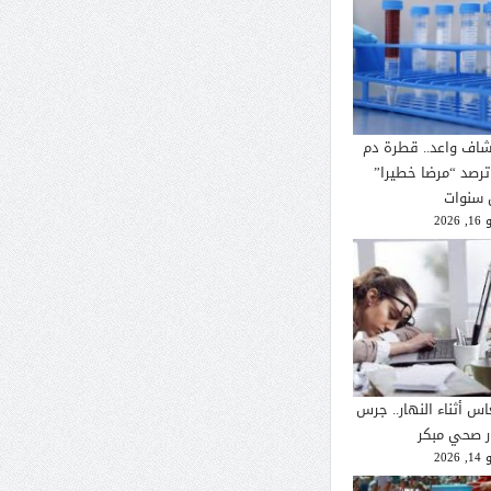
شاف واعد.. قطرة دم
ترصد “مرضا خطيرا”
 سنوات
2026
اس أثناء النهار.. جرس
ار صحي مبكر
2026