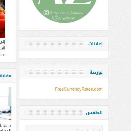
إلى
إعلانات
البط
يوليو 12, 
بورصة
مقابل
FreeCurrencyRates.com
الطقس
د عدن