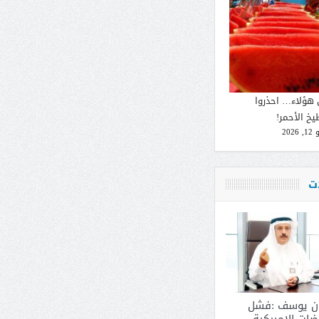
 هؤلاء… احذروا
يخ الأحمر!
2026
ات
ان يوسف :فشل