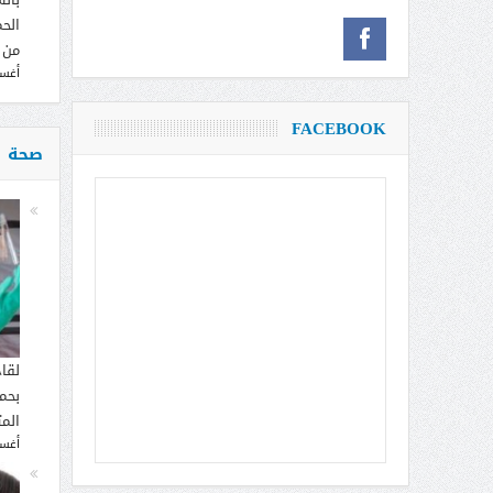
الحم
من 
أغسطس
FACEBOOK
صحة
لقا
بحما
الم
أغسطس