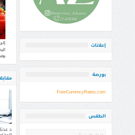
إلى
إعلانات
البط
يوليو 12, 
بورصة
مقابل
FreeCurrencyRates.com
الطقس
د عدن