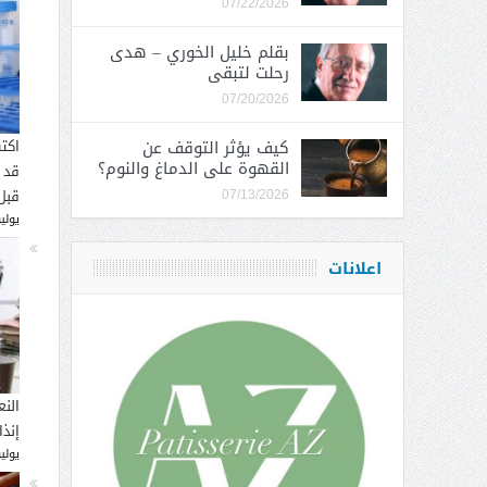
07/22/2026
بقلم خليل الخوري – هدى
رحلت لتبقى
07/20/2026
كيف يؤثر التوقف عن
اكت
القهوة على الدماغ والنوم؟
قد 
قبل
07/13/2026
يوليو 16, 
اعلانات
النع
إنذ
يوليو 14, 