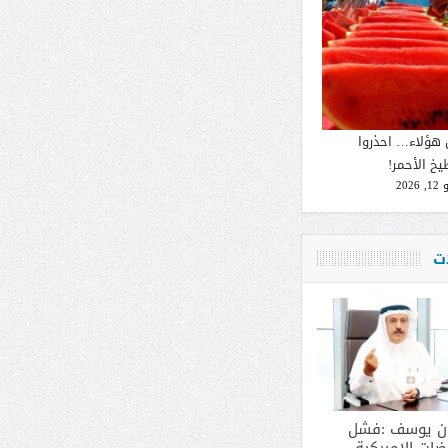
 هؤلاء… احذروا
يخ الأحمر!
2026
ات
ان يوسف :فشل