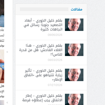
مقالات
بقلم خليل الخوري – أبعاد
التصعيد جنوباً: رسائل في
اتجاهات كثيرة
عاد
تسب
08/06/2026
تتغ
بقلم خليل الخوري – هذا
يوليو 30, 
الغلاء الفاحش: هل من قدرة
للناس؟!
08/03/2026
بقلم خليل الخوري – تأثير
زيارة نتنياهو على «اتفاق
الإطار»
هل 
07/27/2026
الإ
بقلم خليل الخوري – إطار
يوليو 26, 
الاتفاق يجب إعطاؤه فرصة