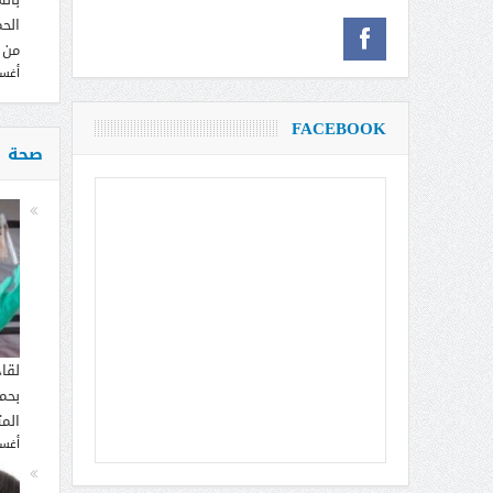
الحم
من 
أغسطس
FACEBOOK
صحة
لقا
بحما
الم
أغسطس