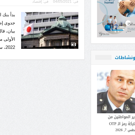
فى:
04/05/2021
فى:
إقتصاد
جدوى إصد
بيان، قا
الأولى م
2022، ستر...
 ونشاطات
ير المواطنين من
كة رمز الـ OTP
 7, 2026