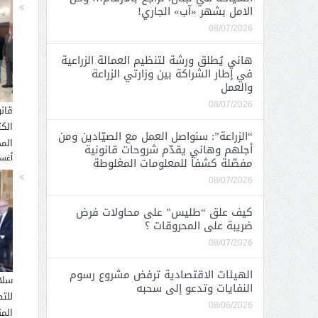
الامل بشهر «آب» الجاري!
08/07/2026
هاني يُطلق ورشة لتنظيم العمالة الزراعية
في إطار الشراكة بين وزارتي الزراعة
والعمل
08/07/2026
قان
الك
“الزراعة”: سنواصل العمل مع الصيّادين ومن
المح
أجلهم وهاني يقدّم شروحات قانونية
أغسطس
مفصّلة كشفاً للمعلومات المغلوطة
08/07/2026
كيف علق “طليس” على محاولات فرض
ضريبة على المحروقات ؟
08/07/2026
الهيئات الاقتصادية ترفض مشروع رسوم
سلا
النفايات وتدعو إلى سحبه
للت
08/06/2026
الم