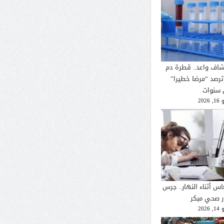
شاف واعد.. قطرة دم
ترصد “مرضا خطيرا”
 سنوات
2026
اس أثناء النهار.. جرس
ار صحي مبكر
2026