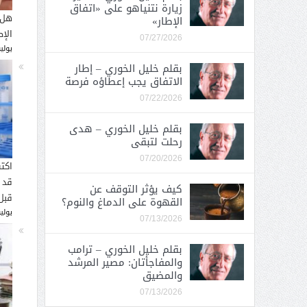
زيارة نتنياهو على «اتفاق
هل 
الإطار»
الإ
07/27/2026
يوليو 26, 
بقلم خليل الخوري – إطار
الاتفاق يجب إعطاؤه فرصة
07/22/2026
بقلم خليل الخوري – هدى
رحلت لتبقى
07/20/2026
اكت
قد 
كيف يؤثر التوقف عن
قبل
القهوة على الدماغ والنوم؟
يوليو 16, 
07/13/2026
بقلم خليل الخوري – ترامب
والمفاجأتان: مصير المرشد
والمضيق
07/13/2026