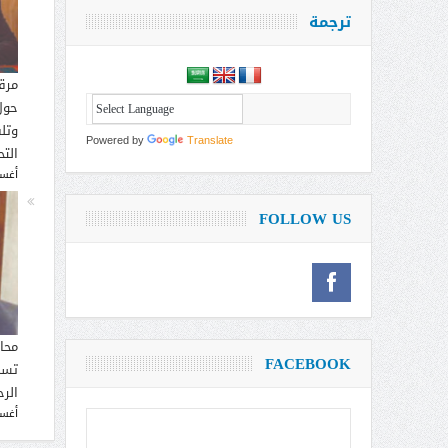
ترجمة
مرق
حول
وتل
Powered by
Translate
التح
أغسطس
FOLLOW US
محا
FACEBOOK
تسم
الر
أغسطس