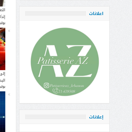
النع
اعلانات
إنذ
يوليو 14, 
إلى
البط
يوليو 12, 
إعلانات