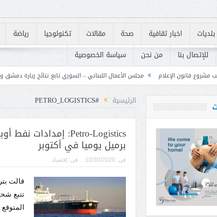
بلديات
اخبار ثقافية
صحة
مقالات
تكنولوجيا
رياضة
للإتصال بنا
من نحن
سياسة الخصوصية
مجلس الأعمال اللبناني – السوري تابع نتائج زيارة دمشق وحدد خطوات لتعزيز الشراك
الرئيسية
#PETRO_LOGISTICS
ت
برميل يوميا في أكتوبر
فى:
10/30/2020
فى:
إقتصاد
قالت بتر
تتبع شحن