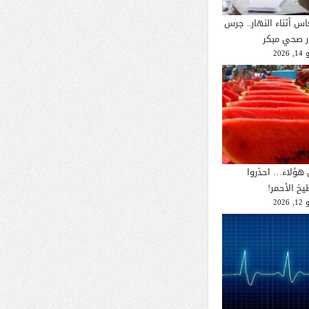
اس أثناء النهار.. جرس
ار صحي مبكر
2026
 هؤلاء… احذروا
يخ الأحمر!
2026