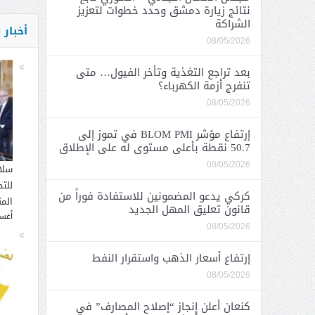
نتائج زيارة دمشق وحدد خطوات لتعزيز
الشراكة
أخبار
08/05/2026
بعد تراجع التغذية وتأخر الفيول… متى
تنفرج أزمة الكهرباء؟
08/05/2026
إرتفاع مؤشر BLOM PMI في تموز إلى
50.7 نقطة بأعلى مستوى له على الإطلاق
08/05/2026
سلا
للت
كركي يدعو المضمونين للاستفادة فوراً من
الم
قانون تعليق المهل الجديد
أغسطس
08/05/2026
إرتفاع أسعار الذهب واستقرار النفط
08/05/2026
كنعان أعلن إنجاز “إصلاح المصارف” في