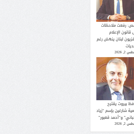
ص: رفعت ملاحظات
 قانون الإعلام
فزيون لبنان ينهض رغم
ديات
 2, 2026
فظ بيروت يقترح
ية شارعَين بإسم “زياد
حباني” و”أحمد قعبور”
 2, 2026