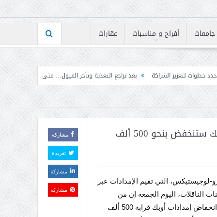
جامعات
أفراح و مناسبات
عقارات
ة
بعد تراجع التغذية وتأخر الفيول… متى تنفرج أزمة الكهرباء؟
إرتفاع مؤشر BLOM PMI في تموز إلى 50.7 نقطة بأعلى مستوى له على الإطلاق
Petro-Logistics: إمدادات نفط أوبك ستنخفض بنحو 500 ألف
مشاركة
تغريدة
مشاركة
و-لوجيستيكس، التي تقيم الإمدادات عبر
مشاركة
ات الناقلات، اليوم الجمعة إن من
المتوقع انخفاض إمدادات أوبك قرابة 500 ألف