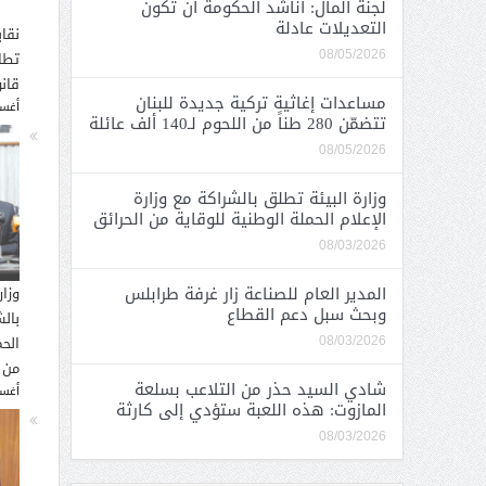
لجنة المال: أناشد الحكومة أن تكون
التعديلات عادلة
نقاب
تطا
08/05/2026
قانو
مساعدات إغاثية تركية جديدة للبنان
أغسطس
تتضمّن 280 طناً من اللحوم لـ140 ألف عائلة
08/05/2026
وزارة البيئة تطلق بالشراكة مع وزارة
الإعلام الحملة الوطنية للوقاية من الحرائق
08/03/2026
المدير العام للصناعة زار غرفة طرابلس
وزار
وبحث سبل دعم القطاع
بالش
الحم
08/03/2026
من 
شادي السيد حذر من التلاعب بسلعة
أغسطس
المازوت: هذه اللعبة ستؤدي إلى كارثة
08/03/2026