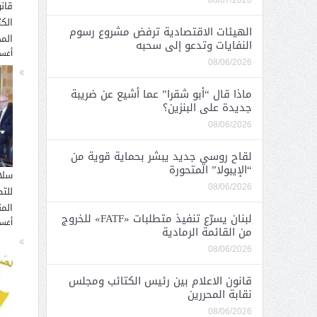
08/07/2026
قان
الك
الهيئات الاقتصادية ترفض مشروع رسوم
المح
النفايات وتدعو إلى سحبه
أغسطس
08/06/2026
ماذا قال “أبو شقرا” عما أشيع عن ضريبة
جديدة على البنزين؟
08/06/2026
لقاح روسي جديد يبشر بحماية قوية من
“الإيبولا” المتحورة
سلا
08/06/2026
للت
الم
لبنان يسرّع تنفيذ متطلبات «FATF» للخروج
أغسطس
من القائمة الرمادية
08/06/2026
قانون الاعلام بين رئيس الكتائب ومجلس
نقابة المحررين
08/06/2026