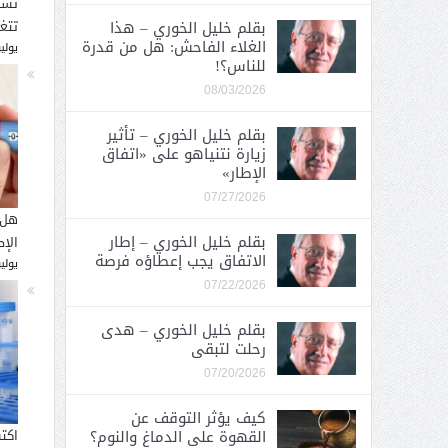
تسب
بقلم خليل الخوري – هذا
تتغ
الغلاء الفاحش: هل من قدرة
يوليو 30, 
للناس؟!
08/03/2026
بقلم خليل الخوري – تأثير
زيارة نتنياهو على «اتفاق
الإطار»
07/27/2026
هل 
بقلم خليل الخوري – إطار
الإ
الاتفاق يجب إعطاؤه فرصة
يوليو 26, 
07/22/2026
بقلم خليل الخوري – هدى
رحلت لتبقى
07/20/2026
كيف يؤثر التوقف عن
القهوة على الدماغ والنوم؟
اكت