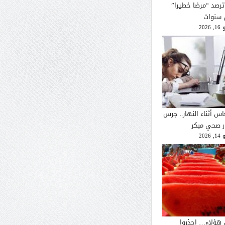
ترصد “مرضا خطيرا”
 سنوات
2026
اس أثناء النهار.. جرس
ار صحي مبكر
2026
 هؤلاء… احذروا