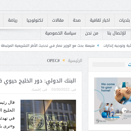
بلديات
اخبار ثقافية
صحة
مقالات
تكنولوجيا
رياضة
للإتصال بنا
من نحن
سياسة الخصوصية
منيمنة بحث مع الوزير نصار في تحديث الأطر التشريعية المرتبطة بالاستثمار والعمل
الرئيسية
#OPEC
ت
البنك الدولي: دور الخليج حيوي 
فى:
03/30/2022
فى:
إقتصاد
قال رئيس
الخليج ا
في تهدئة
و»نرى با