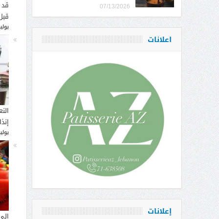
قد 
07/13/2026
قبل
يوليو 16, 
اعلانات
النع
إنذ
يوليو 14, 
إعلانات
إلى