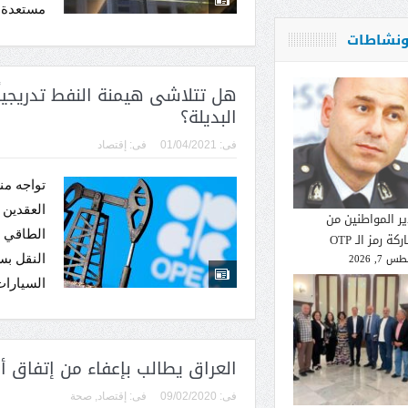
مستعدة ل
 ونشاطات
هل تتلاشى هيمنة النفط تدريجياً 
البديلة؟
فى:
01/04/2021
فى:
إقتصاد
العقدين 
ير المواطنين من
الطاقي 
كة رمز الـ OTP
 7, 2026
النقل بس
السيارات 
العراق يطالب بإعفاء من إتفاق أ
فى:
09/02/2020
فى:
إقتصاد
,
صحة