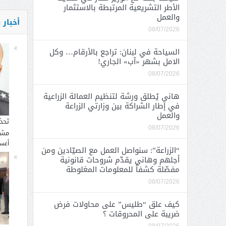
الأطر التشريعية المرتبطة بالاستثمار
والعمل
أخبار
08/07/2026
السياحة في لبنان: تراجع بالأرقام… وكل
الامل بشهر «آب» الجاري!
08/07/2026
هاني يُطلق ورشة لتنظيم العمالة الزراعية
في إطار الشراكة بين وزارتي الزراعة
والعمل
تحذ
08/07/2026
مشار
أغسطس
“الزراعة”: سنواصل العمل مع الصيّادين ومن
أجلهم وهاني يقدّم شروحات قانونية
مفصّلة كشفاً للمعلومات المغلوطة
08/07/2026
كيف علق “طليس” على محاولات فرض
ضريبة على المحروقات ؟