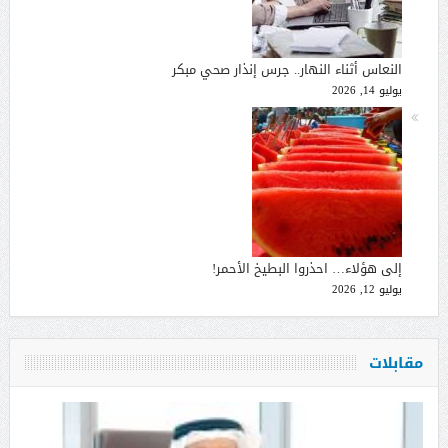
النعاس أثناء النهار.. جرس إنذار صحي مبكر
يوليو 14, 2026
إلى هؤلاء… احذروا البطيخ الأحمر!
يوليو 12, 2026
مقابلات