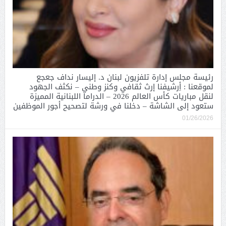
رئيسة مجلس إدارة تلفزيون لبنان د. إليسار نداف جعجع
لموقعنا : أِرشيفنا إرث ثقافي وكنز وطني – نكثف الجهود
لنقل مباريات كأس العالم 2026 – الدراما اللبنانية المميزة
ستعود إلى الشاشة – دخلنا في ورشة لتصحيح أجور الموظفين
01/26/2026