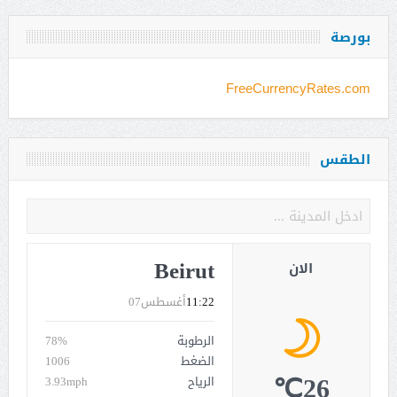
بورصة
FreeCurrencyRates.com
الطقس
Beirut
الان
11:22
أغسطس07
الرطوبة
78%
الضغط
1006
26℃
الرياح
3.93mph