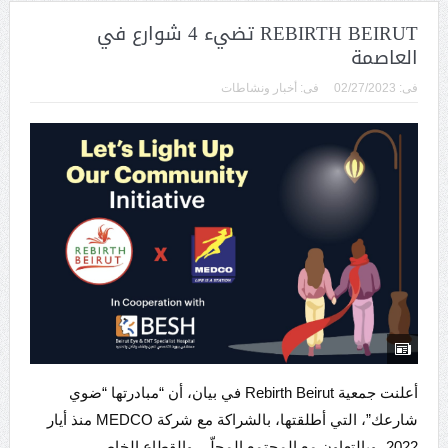
REBIRTH BEIRUT تضيء 4 شوارع في
العاصمة
فى:
02/27/2023
فى:
أخبار ونشاطات
أعلنت جمعية Rebirth Beirut في بيان، أن “مبادرتها “ضوي
شارعك”، التي أطلقتها، بالشراكة مع شركة MEDCO منذ أيار
2022، وبالتعاون مع المجتمع المحلّي والقطاع الخاص