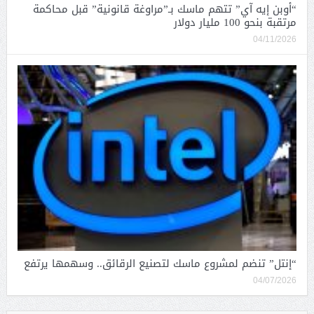
“أوبن إيه آي” تتهم ماسك بـ”مراوغة قانونية” قبل محاكمة
مرتقبة بنحو 100 مليار دولار
04/11/2026
“إنتل” تنضم لمشروع ماسك لتصنيع الرقائق.. وسهمها يرتفع
04/07/2026