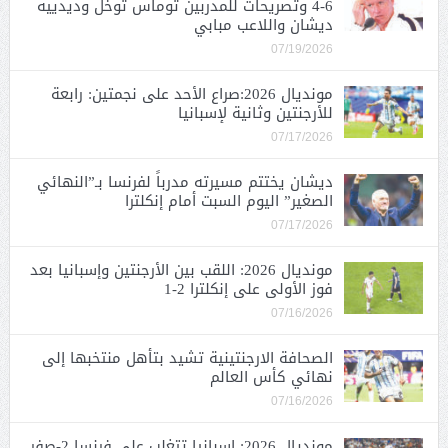
6-4 وتصريحات للمدربين توماس توخل وديدييه
ديشان واللاعب مبابي
07/19/2026
مونديال 2026:صراع الأحد على نجمتين: رابعة
للأرجنتين وثانية لإسبانيا
07/17/2026
ديشان يختتم مسيرته مدرباً لفرنسا بـ”النهائي
الصغير” اليوم السبت أمام إنكلترا
07/17/2026
مونديال 2026: اللقب بين الأرجنتين وإسبانيا بعد
فوز الأولى على إنكلترا 2-1
07/16/2026
الصحافة الارجنتينية تشيد بتأهل منتخبها إلى
نهائي كأس العالم
07/16/2026
مونديال 2026: إسبانيا تتغلب على فرنسا 2-صفر