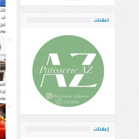
اكت
قد 
اعلانات
قبل
يوليو 16, 
النع
إنذ
يوليو 14, 
إعلانات