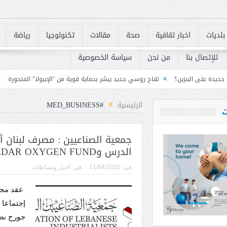
بلديات
اخبار ثقافية
صحة
مقالات
تكنولوجيا
رياضة
للإتصال بنا
من نحن
سياسة الخصوصية
لقاح روسي جديد يبشر بحماية قوية من “الإيبولا” المتحورة
لبنان يسرّع تنفيذ متطلبات «FATF» للخروج من 
الرئيسية
#MED_BUSINESS
ت
جمعية الصناعيين : مصرف لبنان أ
الدرس وCEDAR OXYGEN FUND يباشر عمله
فى:
11/04/2020
فى:
أخبار ونشاطات
عقد مجلس
إجتماعا 
جورج نص