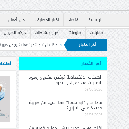
الرئيسية
إقتصاد
اخبار المصارف
رجال أعمال
مقابلات
منوعات
أخبار ونشاطات
حركة الطيران
أخر الأخبار
ات وتدعو إلى سحبه
ماذا قال “أبو شقرا” عما أشيع عن ضريبة جديدة على البنزين؟
ة الإسكان في إعادة إطلاق القروض السكنية
آخر الأخبار
أعلانا
الهيئات الاقتصادية ترفض مشروع رسوم
النفايات وتدعو إلى سحبه
08/06/2026
ماذا قال “أبو شقرا” عما أشيع عن ضريبة
جديدة على البنزين؟
08/06/2026
لقاح روسي جديد يبشر بحماية قوية من