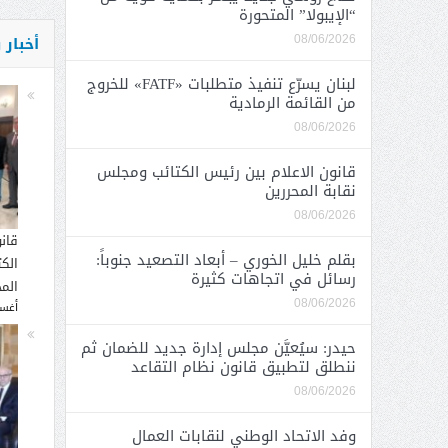
“الإيبولا” المتحورة
أخبار
08/06/2026
لبنان يسرّع تنفيذ متطلبات «FATF» للخروج
من القائمة الرمادية
08/06/2026
قانون الاعلام بين رئيس الكتائب ومجلس
نقابة المحررين
08/06/2026
قان
بقلم خليل الخوري – أبعاد التصعيد جنوباً:
الك
رسائل في اتجاهات كثيرة
المح
08/06/2026
أغسطس
حيدر: سيُعيَّن مجلس إدارة جديد للضمان ثم
ننطلق لتطبيق قانون نظام التقاعد
08/06/2026
وفد الاتحاد الوطني لنقابات العمال