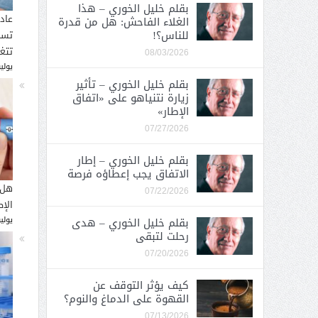
بقلم خليل الخوري – هذا
عاد
الغلاء الفاحش: هل من قدرة
للناس؟!
تسب
تتغ
08/03/2026
يوليو 30, 
بقلم خليل الخوري – تأثير
زيارة نتنياهو على «اتفاق
الإطار»
07/27/2026
بقلم خليل الخوري – إطار
الاتفاق يجب إعطاؤه فرصة
هل 
07/22/2026
الإ
يوليو 26, 
بقلم خليل الخوري – هدى
رحلت لتبقى
07/20/2026
كيف يؤثر التوقف عن
القهوة على الدماغ والنوم؟
07/13/2026