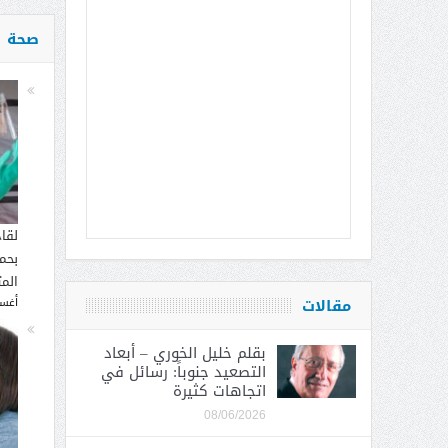
صحة
لقا
بحما
الم
مقالات
أغسطس
بقلم خليل الخوري – أبعاد
التصعيد جنوباً: رسائل في
اتجاهات كثيرة
08/06/2026