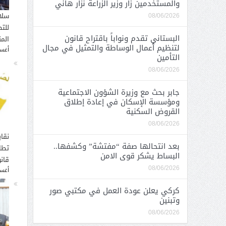
والمستخدمين زار وزير الزراعة نزار هاني
سلا
08/06/2026
للت
البستاني تقدم ونواباً باقتراح قانون
الم
لتنظيم أعمال الوساطة والتمثيل في مجال
أغسطس
التأمين
08/06/2026
جابر بحث مع وزيرة الشؤون الاجتماعية
ومؤسسة الإسكان في إعادة إطلاق
القروض السكنية
08/06/2026
نقاب
بعد انتحالها صفة “مفتشة” وكشفها..
تطا
البساط يشكر قوى الامن
قانو
08/06/2026
أغسطس
كركي يعلن عودة العمل في مكتبي صور
وتبنين
08/06/2026