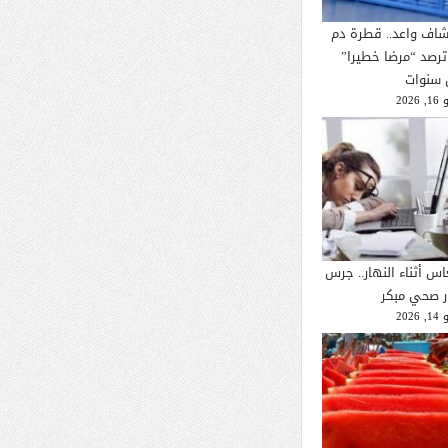
شاف واعد.. قطرة دم
ترصد “مرضا خطيرا”
 سنوات
2026
اس أثناء النهار.. جرس
ار صحي مبكر
2026