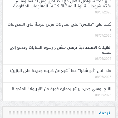
“الزراعة”: سنواصل العمل مع الصيّادين ومن أجلهم وهاني
يقدّم شروحات قانونية مفصّلة كشفاً للمعلومات المغلوطة
08/07/2026
كيف علق “طليس” على محاولات فرض ضريبة على المحروقات
؟
08/07/2026
الهيئات الاقتصادية ترفض مشروع رسوم النفايات وتدعو إلى
سحبه
08/06/2026
ماذا قال “أبو شقرا” عما أشيع عن ضريبة جديدة على البنزين؟
08/06/2026
لقاح روسي جديد يبشر بحماية قوية من “الإيبولا” المتحورة
08/06/2026
ترجمة