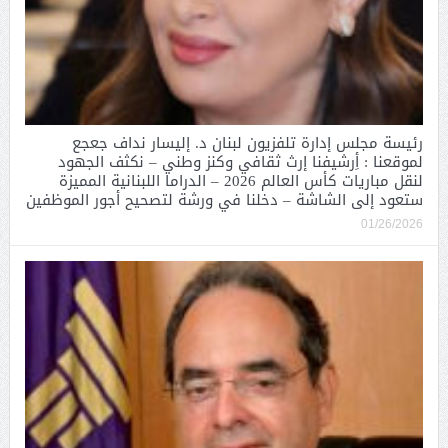
رئيسة مجلس إدارة تلفزيون لبنان د. إليسار نداف جعجع
لموقعنا : أِرشيفنا إرث ثقافي وكنز وطني – نكثف الجهود
لنقل مباريات كأس العالم 2026 – الدراما اللبنانية المميزة
ستعود إلى الشاشة – دخلنا في ورشة لتصحيح أجور الموظفين
01/26/2026