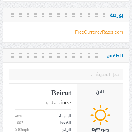
بورصة
FreeCurrencyRates.com
الطقس
Beirut
الان
10:52
أغسطس09
الرطوبة
48%
الضغط
1007
الرياح
5.03mph