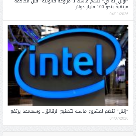
“أوبن إيه آي” تتهم ماسك بـ”مراوغة قانونية” قبل محاكمة
مرتقبة بنحو 100 مليار دولار
04/11/2026
“إنتل” تنضم لمشروع ماسك لتصنيع الرقائق.. وسهمها يرتفع
04/07/2026