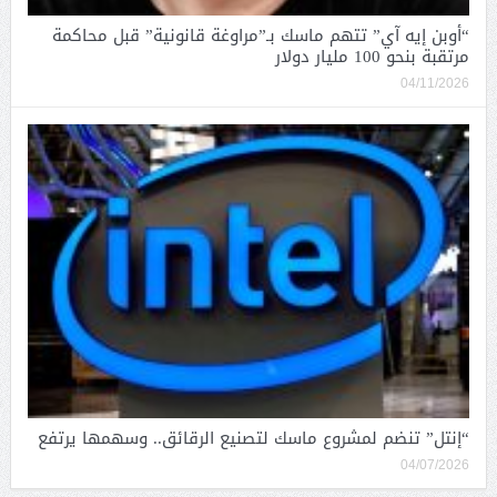
“أوبن إيه آي” تتهم ماسك بـ”مراوغة قانونية” قبل محاكمة
مرتقبة بنحو 100 مليار دولار
04/11/2026
“إنتل” تنضم لمشروع ماسك لتصنيع الرقائق.. وسهمها يرتفع
04/07/2026