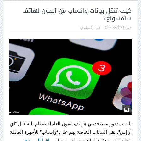
كيف تنقل بيانات واتساب من آيفون لهاتف
سامسونغ؟
فى:
09/08/2021
فى:
تكنولوجيا
بات بمقدور مستخدمي هواتف آيفون العاملة بنظام التشغيل “آي
أو إس”، نقل البيانات الخاصة بهم على “واتساب” للأجهزة العاملة
بنظام “آندرويد” بخطوات بسيطة. ومن ال...
اقرأ المزيد