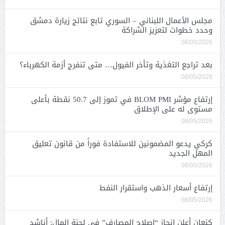
مجلس الأعمال اللبناني – السوري تابع نتائج زيارة دمشق
وحدد خطوات لتعزيز الشراكة
08/05/2026
بعد تراجع التغذية وتأخر الفيول… متى تنفرج أزمة الكهرباء؟
08/05/2026
إرتفاع مؤشر BLOM PMI في تموز إلى 50.7 نقطة بأعلى
مستوى له على الإطلاق
08/05/2026
كركي يدعو المضمونين للاستفادة فوراً من قانون تعليق
المهل الجديد
08/05/2026
إرتفاع أسعار الذهب واستقرار النفط
08/05/2026
كنعان أعلن إنجاز “إصلاح المصارف” في لجنة المال: أناشد