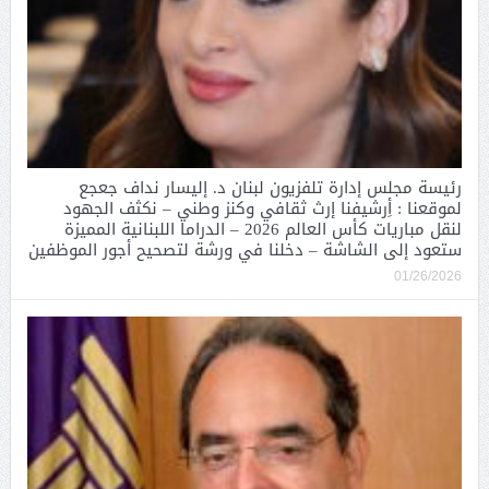
رئيسة مجلس إدارة تلفزيون لبنان د. إليسار نداف جعجع
لموقعنا : أِرشيفنا إرث ثقافي وكنز وطني – نكثف الجهود
لنقل مباريات كأس العالم 2026 – الدراما اللبنانية المميزة
ستعود إلى الشاشة – دخلنا في ورشة لتصحيح أجور الموظفين
01/26/2026