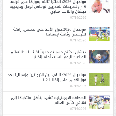
مونديال 2026: إنكلترا ثالثة بفوزها على فرنسا
6-4 وتصريحات للمدربين توماس توخل وديدييه
ديشان واللاعب مبابي
07/19/2026
مونديال 2026:صراع الأحد على نجمتين: رابعة
للأرجنتين وثانية لإسبانيا
07/17/2026
ديشان يختتم مسيرته مدرباً لفرنسا بـ”النهائي
الصغير” اليوم السبت أمام إنكلترا
07/17/2026
مونديال 2026: اللقب بين الأرجنتين وإسبانيا بعد
فوز الأولى على إنكلترا 2-1
07/16/2026
الصحافة الارجنتينية تشيد بتأهل منتخبها إلى
نهائي كأس العالم
07/16/2026