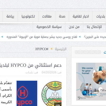
بلديات
اخبار ثقافية
صحة
مقالات
تكنولوجيا
رياضة
للإتصال بنا
من نحن
سياسة الخصوصية
لقاح روسي جديد يبشر بحماية قوية من “الإيبولا” المتحورة
لبنان يسرّع تنفيذ متطلبات «FATF» للخروج من القائ
الرئيسية
#HYPCO
ت
دعم استثنائي من HYPCO لبلدية شبعا
فى:
04/20/2026
فى:
بلديات
تتقدّم ب
بأسمى آي