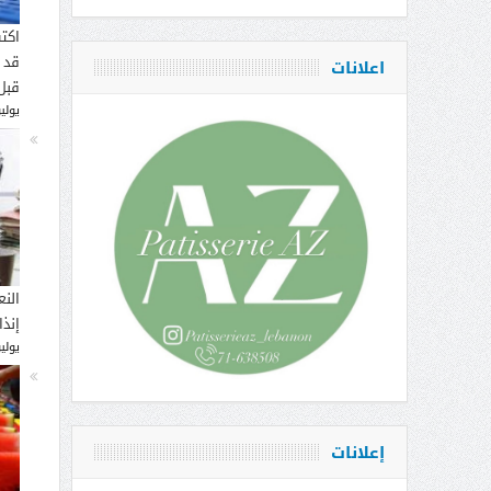
اكت
قد 
اعلانات
قبل
يوليو 16, 
النع
إنذ
يوليو 14, 
إعلانات