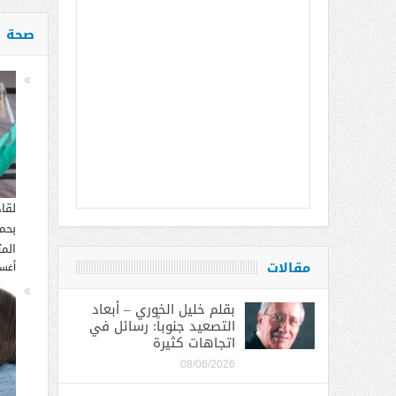
صحة
لقا
بحما
الم
مقالات
أغسطس
بقلم خليل الخوري – أبعاد
التصعيد جنوباً: رسائل في
اتجاهات كثيرة
08/06/2026