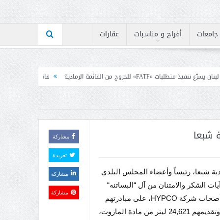
جامعات
أفراح و مناسبات
عقارات
مة الرمادية
قانون الاعلام بين رئيس الكتائب ومجلس نقا
مشاركة
تغريدة
لدية شبعا، رئيساً وأعضاء المجلس البلدي
مشاركة
ات الشكر والامتنان من آل “البساتنه“
مشاركة
الكرام، أصحاب شركة HYPCO، على مبادرتهم
الكريمة وتقديمهم 24,621 ليتر من مادة المازوت،