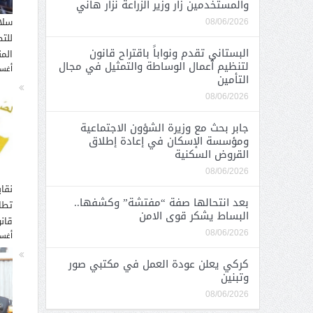
والمستخدمين زار وزير الزراعة نزار هاني
سلا
08/06/2026
للت
البستاني تقدم ونواباً باقتراح قانون
الم
لتنظيم أعمال الوساطة والتمثيل في مجال
أغسطس
التأمين
08/06/2026
جابر بحث مع وزيرة الشؤون الاجتماعية
ومؤسسة الإسكان في إعادة إطلاق
القروض السكنية
08/06/2026
نقاب
بعد انتحالها صفة “مفتشة” وكشفها..
تطا
البساط يشكر قوى الامن
قانو
08/06/2026
أغسطس
كركي يعلن عودة العمل في مكتبي صور
وتبنين
08/06/2026