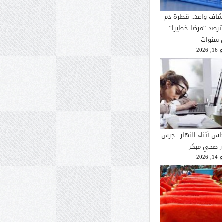
شاف واعد.. قطرة دم
ترصد “مرضا خطيرا”
 سنوات
2026
اس أثناء النهار.. جرس
ار صحي مبكر
2026