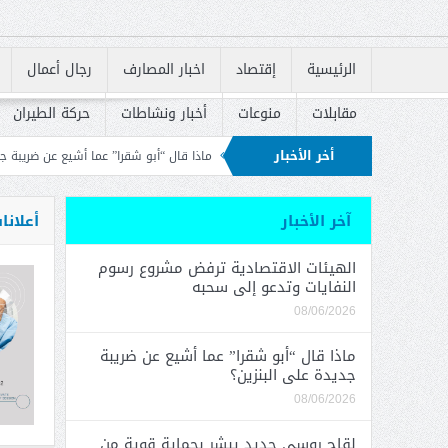
الرئيسية
إقتصاد
اخبار المصارف
رجال أعمال
مقابلات
منوعات
أخبار ونشاطات
حركة الطيران
أخر الأخبار
 وتدعو إلى سحبه
ماذا قال “أبو شقرا” عما أشيع عن ضريبة جديدة على البنزين؟
الإسكان في إعادة إطلاق القروض السكنية
آخر الأخبار
أعلانا
الهيئات الاقتصادية ترفض مشروع رسوم
النفايات وتدعو إلى سحبه
08/06/2026
ماذا قال “أبو شقرا” عما أشيع عن ضريبة
جديدة على البنزين؟
08/06/2026
لقاح روسي جديد يبشر بحماية قوية من