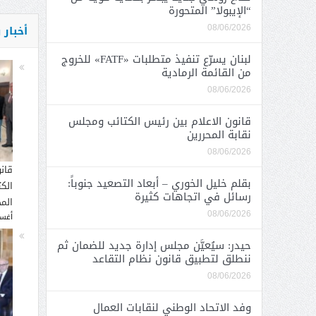
“الإيبولا” المتحورة
أخبار
08/06/2026
لبنان يسرّع تنفيذ متطلبات «FATF» للخروج
من القائمة الرمادية
08/06/2026
قانون الاعلام بين رئيس الكتائب ومجلس
نقابة المحررين
08/06/2026
قان
بقلم خليل الخوري – أبعاد التصعيد جنوباً:
الك
رسائل في اتجاهات كثيرة
المح
08/06/2026
أغسطس
حيدر: سيُعيَّن مجلس إدارة جديد للضمان ثم
ننطلق لتطبيق قانون نظام التقاعد
08/06/2026
وفد الاتحاد الوطني لنقابات العمال