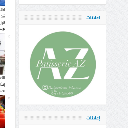
اكت
قد 
اعلانات
قبل
يوليو 16, 
النع
إنذ
يوليو 14, 
إعلانات