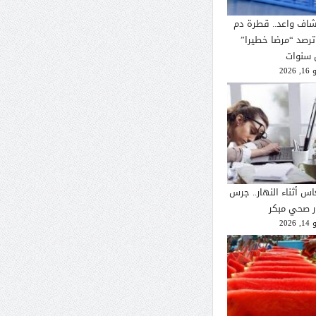
شاف واعد.. قطرة دم
ترصد “مرضا خطيرا”
 سنوات
2026
اس أثناء النهار.. جرس
ار صحي مبكر
2026