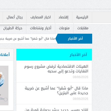
الرئيسية
إقتصاد
اخبار المصارف
رجال أعمال
مقابلات
منوعات
أخبار ونشاطات
حركة الطيران
أخر الأخبار
عو إلى سحبه
ماذا قال “أبو شقرا” عما أشيع عن ضريبة جديدة على البنزين؟
لقا
سكان في إعادة إطلاق القروض السكنية
آخر الأخبار
أعلانا
الهيئات الاقتصادية ترفض مشروع رسوم
النفايات وتدعو إلى سحبه
08/06/2026
ماذا قال “أبو شقرا” عما أشيع عن ضريبة
جديدة على البنزين؟
08/06/2026
لقاح روسي جديد يبشر بحماية قوية من