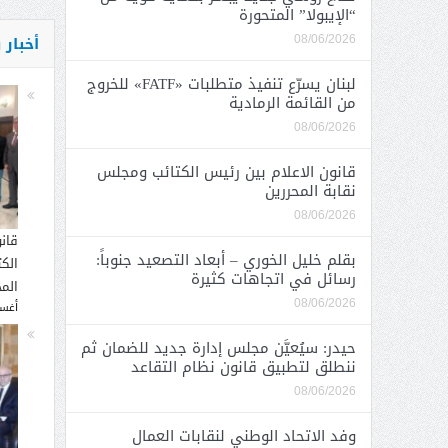
“الإيبولا” المتحورة
أخبار
08/06/2026
لبنان يسرّع تنفيذ متطلبات «FATF» للخروج
من القائمة الرمادية
08/06/2026
قانون الاعلام بين رئيس الكتائب ومجلس
نقابة المحررين
08/06/2026
قان
بقلم خليل الخوري – أبعاد التصعيد جنوباً:
الك
رسائل في اتجاهات كثيرة
المح
08/06/2026
أغسطس
حيدر: سيُعيَّن مجلس إدارة جديد للضمان ثم
ننطلق لتطبيق قانون نظام التقاعد
08/06/2026
وفد الاتحاد الوطني لنقابات العمال