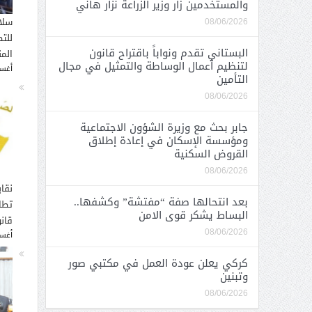
والمستخدمين زار وزير الزراعة نزار هاني
سلا
08/06/2026
للت
البستاني تقدم ونواباً باقتراح قانون
الم
لتنظيم أعمال الوساطة والتمثيل في مجال
أغسطس
التأمين
08/06/2026
جابر بحث مع وزيرة الشؤون الاجتماعية
ومؤسسة الإسكان في إعادة إطلاق
القروض السكنية
08/06/2026
نقاب
بعد انتحالها صفة “مفتشة” وكشفها..
تطا
البساط يشكر قوى الامن
قانو
08/06/2026
أغسطس
كركي يعلن عودة العمل في مكتبي صور
وتبنين
08/06/2026