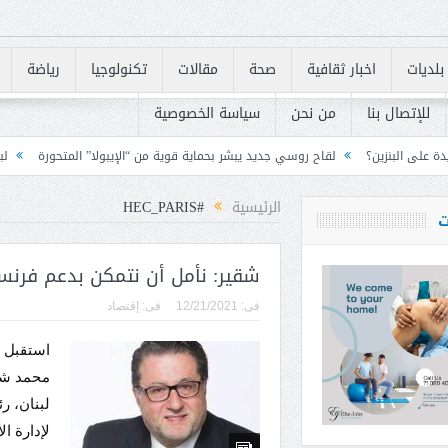
بلديات
اخبار ثقافية
صحة
مقالات
تكنولوجيا
رياضة
للإتصال بنا
من نحن
سياسة الخصوصية
ح روسي جديد يبشر بحماية قوية من “الإيبولا” المتحورة
لبنان يسرّع تنفيذ متطلبات «FATF» للخروج من القائمة الرماد
الرئيسية
#HEC_PARIS
ت
شقير: نأمل أن نتمكن بدعم فرن
فى:
12/21/2021
فى:
إقتصاد
استقبل ر
محمد شق
لبنان، ر