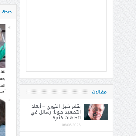
صحة
لقا
بحما
الم
مقالات
أغسطس
بقلم خليل الخوري – أبعاد
التصعيد جنوباً: رسائل في
اتجاهات كثيرة
08/06/2026