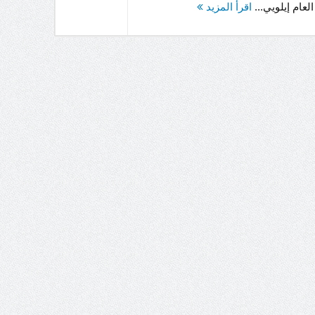
لعام إيلويي...
اقرأ المزيد