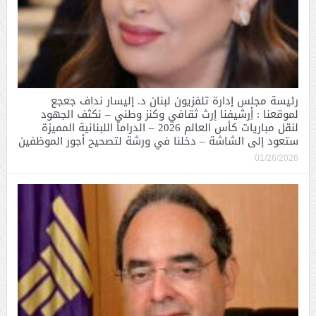
رئيسة مجلس إدارة تلفزيون لبنان د. إليسار نداف جعجع
لموقعنا : أِرشيفنا إرث ثقافي وكنز وطني – نكثف الجهود
لنقل مباريات كأس العالم 2026 – الدراما اللبنانية المميزة
ستعود إلى الشاشة – دخلنا في ورشة لتصحيح أجور الموظفين
01/26/2026