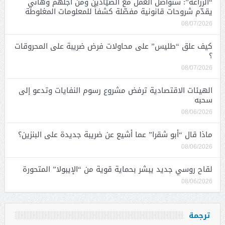
“الزراعة”: سنواصل العمل مع الصيّادين ومن أجلهم وهاني
يقدّم شروحات قانونية مفصّلة كشفاً للمعلومات المغلوطة
08/07/2026
كيف علق “طليس” على محاولات فرض ضريبة على المحروقات
؟
08/07/2026
الهيئات الاقتصادية ترفض مشروع رسوم النفايات وتدعو إلى
سحبه
08/06/2026
ماذا قال “أبو شقرا” عما أشيع عن ضريبة جديدة على البنزين؟
08/06/2026
لقاح روسي جديد يبشر بحماية قوية من “الإيبولا” المتحورة
08/06/2026
ترجمة