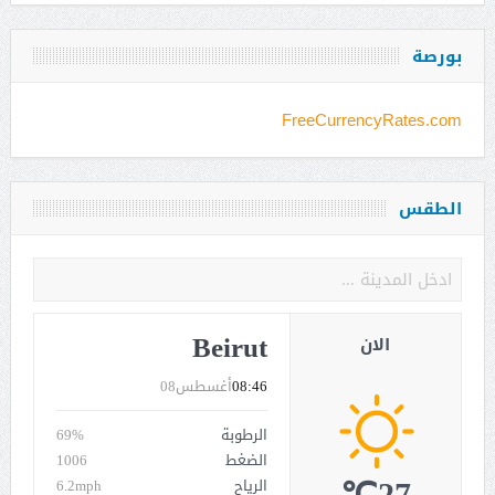
بورصة
FreeCurrencyRates.com
الطقس
Beirut
الان
08:46
أغسطس08
الرطوبة
69%
الضغط
1006
الرياح
6.2mph