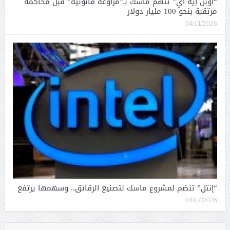
“أوبن إيه آي” تتهم ماسك بـ”مراوغة قانونية” قبل محاكمة
مرتقبة بنحو 100 مليار دولار
04/11/2026
“إنتل” تنضم لمشروع ماسك لتصنيع الرقائق.. وسهمها يرتفع
04/07/2026