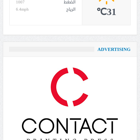
الضغط
1007
31℃
الرياح
6.4mph
ADVERTISING