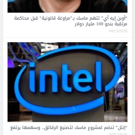
“أوبن إيه آي” تتهم ماسك بـ”مراوغة قانونية” قبل محاكمة
مرتقبة بنحو 100 مليار دولار
04/11/2026
“إنتل” تنضم لمشروع ماسك لتصنيع الرقائق.. وسهمها يرتفع
04/07/2026