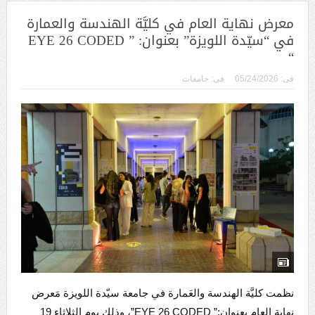
معرض نهاية العام في كليَّة الهندسة والعمارة
في “سيّدة اللويزة” بعنوان: ” EYE 26 CODED
“
فى:
05/24/2026
فى:
جامعات
نظمت كليَّة الهندسة والعَمارة في جامعة سيّدة اللويزة مَعرض
نهاية العام بِعنوان:” EYE 26 CODED”، وذلك يوم الثلاثاء 19