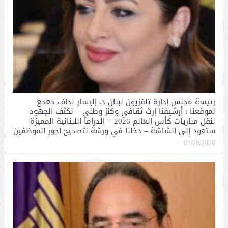
رئيسة مجلس إدارة تلفزيون لبنان د. إليسار نداف جعجع
لموقعنا : أِرشيفنا إرث ثقافي وكنز وطني – نكثف الجهود
لنقل مباريات كأس العالم 2026 – الدراما اللبنانية المميزة
ستعود إلى الشاشة – دخلنا في ورشة لتصحيح أجور الموظفين
01/26/2026