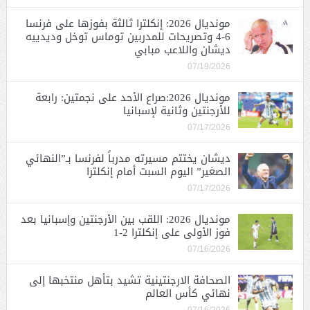
مونديال 2026: إنكلترا ثالثة بفوزها على فرنسا
6-4 وتصريحات للمدربين توماس توخل وديدييه
ديشان واللاعب مبابي
07/19/2026
مونديال 2026:صراع الأحد على نجمتين: رابعة
للأرجنتين وثانية لإسبانيا
07/17/2026
ديشان يختتم مسيرته مدرباً لفرنسا بـ”النهائي
الصغير” اليوم السبت أمام إنكلترا
07/17/2026
مونديال 2026: اللقب بين الأرجنتين وإسبانيا بعد
فوز الأولى على إنكلترا 2-1
07/16/2026
الصحافة الارجنتينية تشيد بتأهل منتخبها إلى
نهائي كأس العالم
07/16/2026