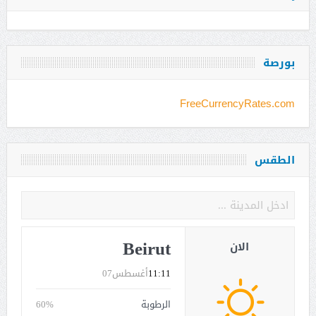
بورصة
FreeCurrencyRates.com
الطقس
Beirut
الان
11:11
أغسطس07
الرطوبة
60%