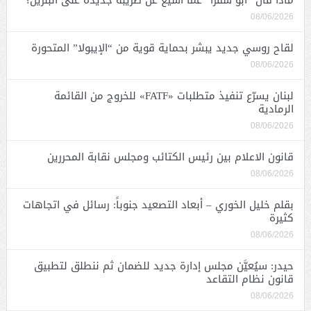
ماذا قال “أبو شقرا” عما أشيع عن ضريبة جديدة على البنزين؟
08/06/2026
لقاح روسي جديد يبشر بحماية قوية من “الإيبولا” المتحورة
08/06/2026
لبنان يسرّع تنفيذ متطلبات «FATF» للخروج من القائمة
الرمادية
08/06/2026
قانون الاعلام بين رئيس الكتائب ومجلس نقابة المحررين
08/06/2026
بقلم خليل الخوري – أبعاد التصعيد جنوباً: رسائل في اتجاهات
كثيرة
08/06/2026
حيدر: سيُعيَّن مجلس إدارة جديد للضمان ثم ننطلق لتطبيق
قانون نظام التقاعد
08/06/2026