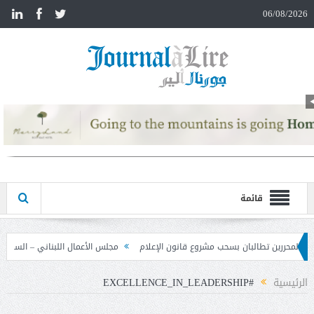
n
06/08/2026
قائمة
وع قانون الإعلام
مجلس الأعمال اللبناني – السوري تابع نتائج زيارة دمشق وحدد خط
الرئيسية
#EXCELLENCE_IN_LEADERSHIP