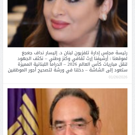
رئيسة مجلس إدارة تلفزيون لبنان د. إليسار نداف جعجع
لموقعنا : أِرشيفنا إرث ثقافي وكنز وطني – نكثف الجهود
لنقل مباريات كأس العالم 2026 – الدراما اللبنانية المميزة
ستعود إلى الشاشة – دخلنا في ورشة لتصحيح أجور الموظفين
01/26/2026