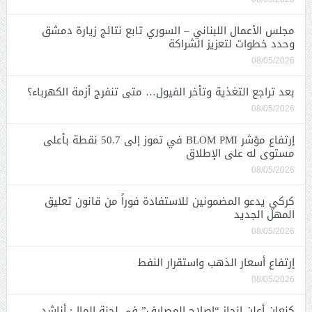
مجلس الأعمال اللبناني – السوري تابع نتائج زيارة دمشق
وحدد خطوات لتعزيز الشراكة
08/05/2026
بعد تراجع التغذية وتأخر الفيول… متى تنفرج أزمة الكهرباء؟
08/05/2026
إرتفاع مؤشر BLOM PMI في تموز إلى 50.7 نقطة بأعلى
مستوى له على الإطلاق
08/05/2026
كركي يدعو المضمونين للاستفادة فوراً من قانون تعليق
المهل الجديد
08/05/2026
إرتفاع أسعار الذهب واستقرار النفط
08/05/2026
كنعان أعلن إنجاز “إصلاح المصارف” في لجنة المال: أناشد