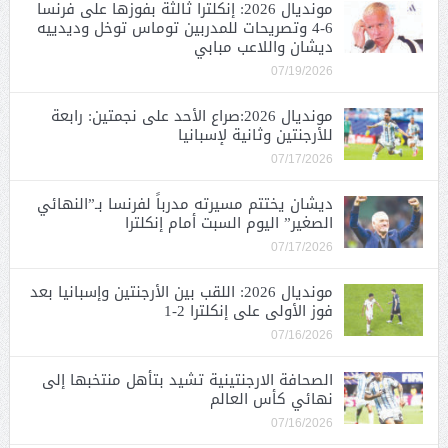
مونديال 2026: إنكلترا ثالثة بفوزها على فرنسا
6-4 وتصريحات للمدربين توماس توخل وديدييه
ديشان واللاعب مبابي
07/19/2026
مونديال 2026:صراع الأحد على نجمتين: رابعة
للأرجنتين وثانية لإسبانيا
07/17/2026
ديشان يختتم مسيرته مدرباً لفرنسا بـ”النهائي
الصغير” اليوم السبت أمام إنكلترا
07/17/2026
مونديال 2026: اللقب بين الأرجنتين وإسبانيا بعد
فوز الأولى على إنكلترا 2-1
07/16/2026
الصحافة الارجنتينية تشيد بتأهل منتخبها إلى
نهائي كأس العالم
07/16/2026