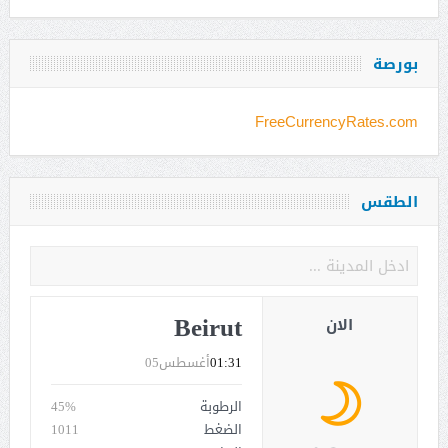
بورصة
FreeCurrencyRates.com
الطقس
Beirut
الان
01:31
أغسطس05
الرطوبة
45%
الضغط
1011