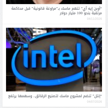
“أوبن إيه آي” تتهم ماسك بـ”مراوغة قانونية” قبل محاكمة
مرتقبة بنحو 100 مليار دولار
04/11/2026
“إنتل” تنضم لمشروع ماسك لتصنيع الرقائق.. وسهمها يرتفع
04/07/2026