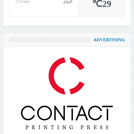
29℃
الرياح
1.51mph
ADVERTISING