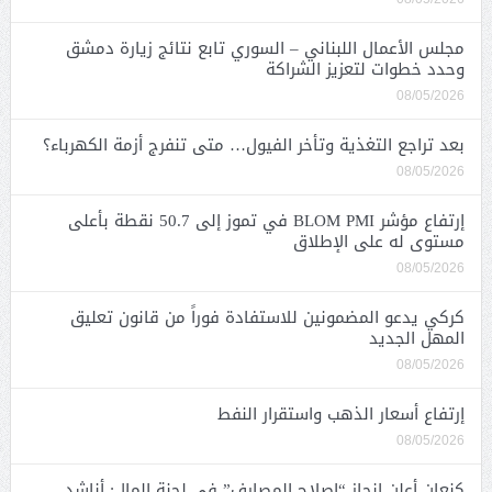
مجلس الأعمال اللبناني – السوري تابع نتائج زيارة دمشق
وحدد خطوات لتعزيز الشراكة
08/05/2026
بعد تراجع التغذية وتأخر الفيول… متى تنفرج أزمة الكهرباء؟
08/05/2026
إرتفاع مؤشر BLOM PMI في تموز إلى 50.7 نقطة بأعلى
مستوى له على الإطلاق
08/05/2026
كركي يدعو المضمونين للاستفادة فوراً من قانون تعليق
المهل الجديد
08/05/2026
إرتفاع أسعار الذهب واستقرار النفط
08/05/2026
كنعان أعلن إنجاز “إصلاح المصارف” في لجنة المال: أناشد