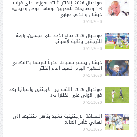
مونديال 2026: إنكلترا ثالثة بفوزها على فرنسا
6-4 وتصريحات للمدربين توماس توخل وديدييه
ديشان واللاعب مبابي
07/19/2026
مونديال 2026:صراع الأحد على نجمتين: رابعة
للأرجنتين وثانية لإسبانيا
07/17/2026
ديشان يختتم مسيرته مدرباً لفرنسا بـ”النهائي
الصغير” اليوم السبت أمام إنكلترا
07/17/2026
مونديال 2026: اللقب بين الأرجنتين وإسبانيا بعد
فوز الأولى على إنكلترا 2-1
07/16/2026
الصحافة الارجنتينية تشيد بتأهل منتخبها إلى
نهائي كأس العالم
07/16/2026