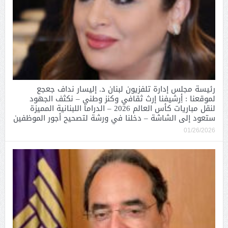
رئيسة مجلس إدارة تلفزيون لبنان د. إليسار نداف جعجع
لموقعنا : أِرشيفنا إرث ثقافي وكنز وطني – نكثف الجهود
لنقل مباريات كأس العالم 2026 – الدراما اللبنانية المميزة
ستعود إلى الشاشة – دخلنا في ورشة لتصحيح أجور الموظفين
01/26/2026