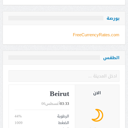
بورصة
FreeCurrencyRates.com
الطقس
Beirut
الان
03:33
أغسطس06
الرطوبة
44%
الضغط
1009