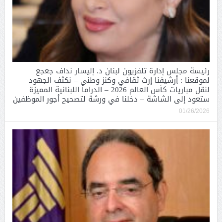
رئيسة مجلس إدارة تلفزيون لبنان د. إليسار نداف جعجع
لموقعنا : أِرشيفنا إرث ثقافي وكنز وطني – نكثف الجهود
لنقل مباريات كأس العالم 2026 – الدراما اللبنانية المميزة
ستعود إلى الشاشة – دخلنا في ورشة لتصحيح أجور الموظفين
01/26/2026