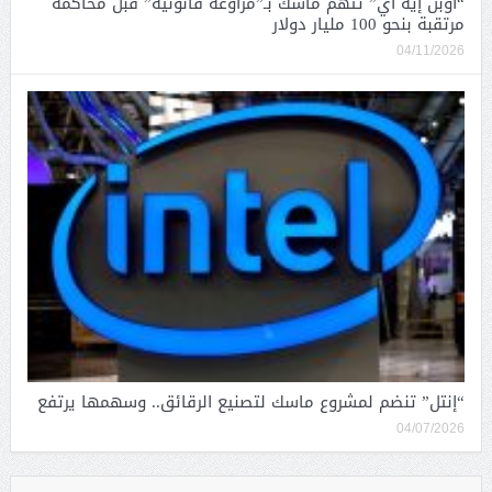
“أوبن إيه آي” تتهم ماسك بـ”مراوغة قانونية” قبل محاكمة
مرتقبة بنحو 100 مليار دولار
04/11/2026
“إنتل” تنضم لمشروع ماسك لتصنيع الرقائق.. وسهمها يرتفع
04/07/2026