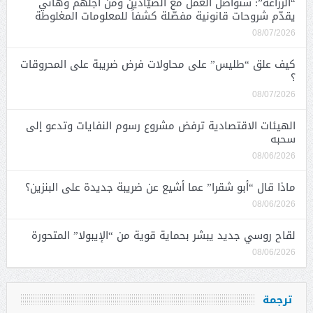
“الزراعة”: سنواصل العمل مع الصيّادين ومن أجلهم وهاني
يقدّم شروحات قانونية مفصّلة كشفاً للمعلومات المغلوطة
08/07/2026
كيف علق “طليس” على محاولات فرض ضريبة على المحروقات
؟
08/07/2026
الهيئات الاقتصادية ترفض مشروع رسوم النفايات وتدعو إلى
سحبه
08/06/2026
ماذا قال “أبو شقرا” عما أشيع عن ضريبة جديدة على البنزين؟
08/06/2026
لقاح روسي جديد يبشر بحماية قوية من “الإيبولا” المتحورة
08/06/2026
ترجمة