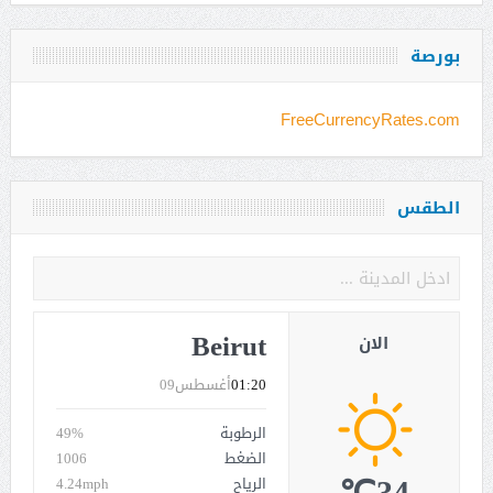
بورصة
FreeCurrencyRates.com
الطقس
Beirut
الان
01:20
أغسطس09
الرطوبة
49%
الضغط
1006
الرياح
4.24mph