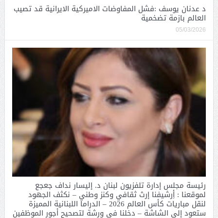
د عدنان يوسف :فشل المفاوضات الاميركية الايرانية قد تصيب
العالم بازمة تضخمية
05/03/2026
رئيسة مجلس إدارة تلفزيون لبنان د. إليسار نداف جعجع
لموقعنا : أِرشيفنا إرث ثقافي وكنز وطني – نكثف الجهود
لنقل مباريات كأس العالم 2026 – الدراما اللبنانية المميزة
ستعود إلى الشاشة – دخلنا في ورشة لتصحيح أجور الموظفين