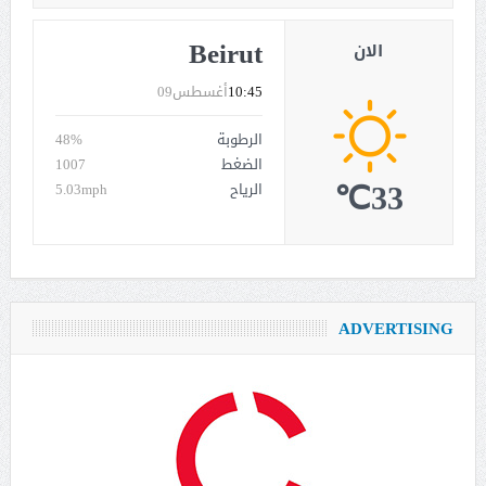
Beirut
الان
10:45
أغسطس09
الرطوبة
48%
الضغط
1007
33℃
الرياح
5.03mph
ADVERTISING