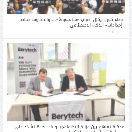
قضاء كوريا يكبّل إضراب «سامسونغ»… والمخاوف تحاصر
«إمدادات» الذكاء الاصطناعي
05/18/2026
مذكرة تفاهم بين وزارة التكنولوجيا و Berytech تشدّد على