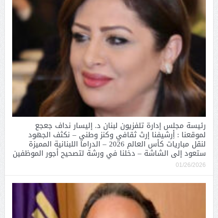
رئيسة مجلس إدارة تلفزيون لبنان د. إليسار نداف جعجع
لموقعنا : أِرشيفنا إرث ثقافي وكنز وطني – نكثف الجهود
لنقل مباريات كأس العالم 2026 – الدراما اللبنانية المميزة
ستعود إلى الشاشة – دخلنا في ورشة لتصحيح أجور الموظفين
01/26/2026