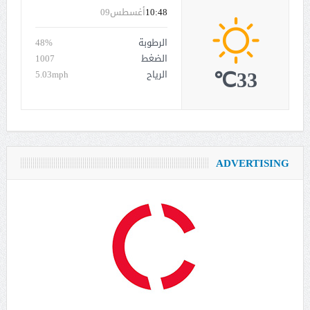
10:48
أغسطس09
الرطوبة
48%
الضغط
1007
33℃
الرياح
5.03mph
ADVERTISING