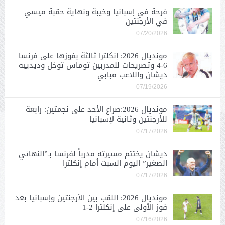
فرحة في إسبانيا وخيبة ونهاية حقبة ميسي
في الأرجنتين
07/20/2026
مونديال 2026: إنكلترا ثالثة بفوزها على فرنسا
6-4 وتصريحات للمدربين توماس توخل وديدييه
ديشان واللاعب مبابي
07/19/2026
مونديال 2026:صراع الأحد على نجمتين: رابعة
للأرجنتين وثانية لإسبانيا
07/17/2026
ديشان يختتم مسيرته مدرباً لفرنسا بـ”النهائي
الصغير” اليوم السبت أمام إنكلترا
07/17/2026
مونديال 2026: اللقب بين الأرجنتين وإسبانيا بعد
فوز الأولى على إنكلترا 2-1
07/16/2026