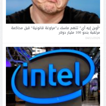
“أوبن إيه آي” تتهم ماسك بـ”مراوغة قانونية” قبل محاكمة
مرتقبة بنحو 100 مليار دولار
04/11/2026