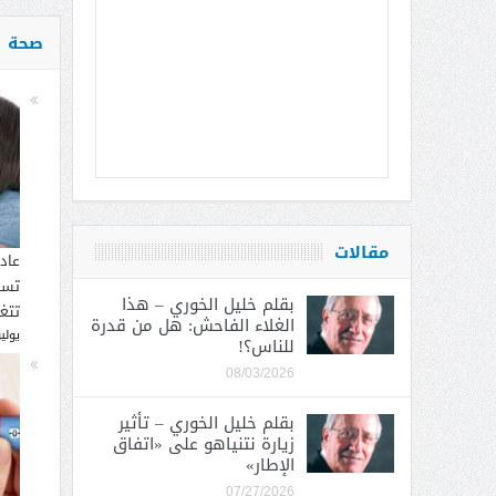
صحة
مقالات
عاد
تسب
بقلم خليل الخوري – هذا
تتغ
الغلاء الفاحش: هل من قدرة
يوليو 30, 
للناس؟!
08/03/2026
بقلم خليل الخوري – تأثير
زيارة نتنياهو على «اتفاق
الإطار»
07/27/2026