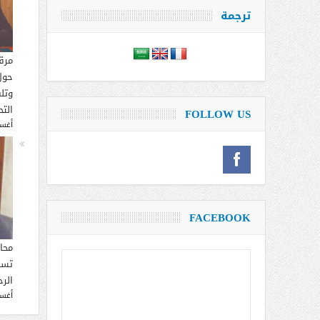
ترجمة
مرق
حول
وتل
التح
FOLLOW US
أغسطس
FACEBOOK
محا
تسم
الر
أغسطس