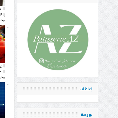
النع
إنذ
يوليو 14, 
إلى
البط
يوليو 12, 
إعلانات
بورصة