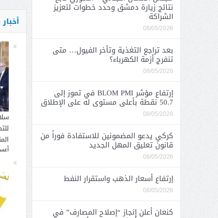
نتائج زيارة دمشق وحدد خطوات لتعزيز
الشراكة
أخبار
08/05/2026
بعد تراجع التغذية وتأخر الفيول… متى
تنفرج أزمة الكهرباء؟
08/05/2026
إرتفاع مؤشر BLOM PMI في تموز إلى
50.7 نقطة بأعلى مستوى له على الإطلاق
08/05/2026
سلا
للت
كركي يدعو المضمونين للاستفادة فوراً من
الم
قانون تعليق المهل الجديد
أغسطس
08/05/2026
إرتفاع أسعار الذهب واستقرار النفط
08/05/2026
كنعان أعلن إنجاز “إصلاح المصارف” في