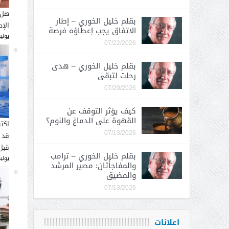
هل 
بقلم خليل الخوري – إطار
الإ
الاتفاق يجب إعطاؤه فرصة
يوليو 26, 
07/22/2026
بقلم خليل الخوري – هدى
رحلت لتبقى
07/20/2026
كيف يؤثر التوقف عن
القهوة على الدماغ والنوم؟
اكت
07/13/2026
قد 
قبل
بقلم خليل الخوري – ترامب
يوليو 16, 
والمفاجأتان: مصير المرشد
والمضيق
07/13/2026
اعلانات