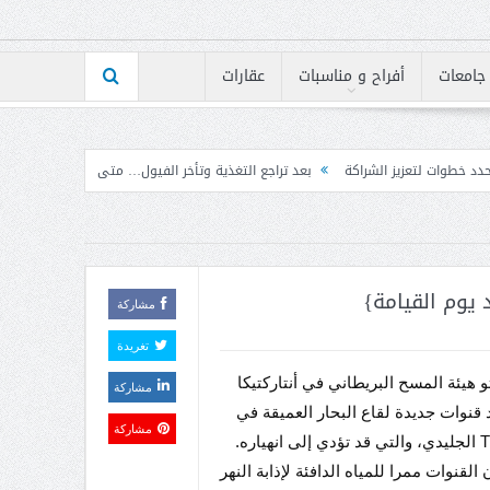
جامعات
أفراح و مناسبات
عقارات
ة
بعد تراجع التغذية وتأخر الفيول… متى تنفرج أزمة الكهرباء؟
إرتفاع مؤشر BLOM PMI في تموز إلى 50.7 نقطة بأعلى مستوى له على الإطلاق
يوم القيامة}
مشاركة
تغريدة
و هيئة المسح البريطاني في أنتاركتيكا
مشاركة
قنوات جديدة لقاع البحار العميقة في
مشاركة
Thwaites الجليدي، والتي قد تؤدي إلى انهياره.
القنوات ممرا للمياه الدافئة لإذابة النهر