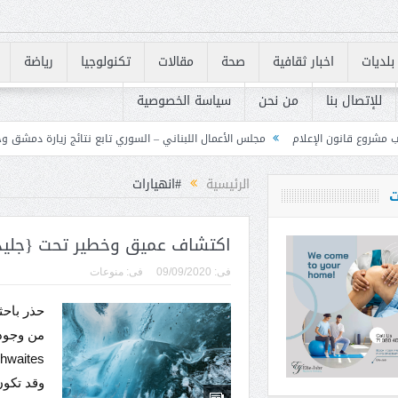
بلديات
اخبار ثقافية
صحة
مقالات
تكنولوجيا
رياضة
للإتصال بنا
من نحن
سياسة الخصوصية
مجلس الأعمال اللبناني – السوري تابع نتائج زيارة دمشق وحدد خطوات لتعزيز الشراك
الرئيسية
#انهيارات
ت
اكتشاف عميق وخطير تحت {جليد 
فى:
09/09/2020
فى:
منوعات
حذر باحث
من وجود 
وقد تكون 