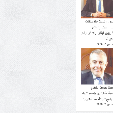
ص: رفعت ملاحظات
 قانون الإعلام
فزيون لبنان ينهض رغم
ديات
 2, 2026
فظ بيروت يقترح
ية شارعَين بإسم “زياد
حباني” و”أحمد قعبور”
 2, 2026