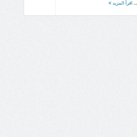
..
اقرأ المزيد