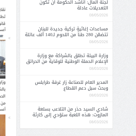
لجنة المال: أناشد الحكومة أن تكون
التعديلات عادلة
نقاب
تطا
08/05/2026
قانو
مساعدات إغاثية تركية جديدة للبنان
أغسطس
تتضمّن 280 طناً من اللحوم لـ140 ألف عائلة
08/05/2026
وزارة البيئة تطلق بالشراكة مع وزارة
الإعلام الحملة الوطنية للوقاية من الحرائق
08/03/2026
المدير العام للصناعة زار غرفة طرابلس
وزار
وبحث سبل دعم القطاع
بالش
الحم
08/03/2026
من 
شادي السيد حذر من التلاعب بسلعة
أغسطس
المازوت: هذه اللعبة ستؤدي إلى كارثة
08/03/2026