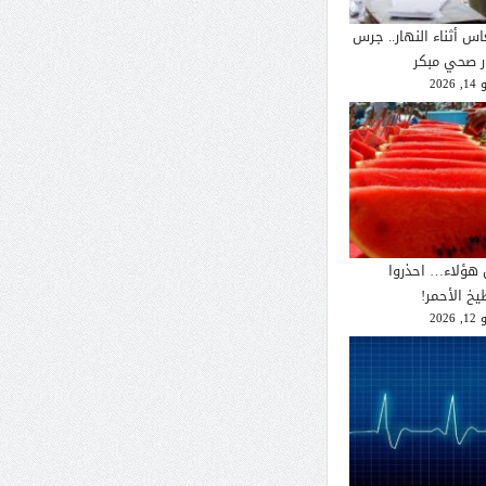
اس أثناء النهار.. جرس
ار صحي مبكر
2026
 هؤلاء… احذروا
يخ الأحمر!
2026