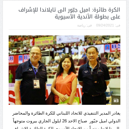
الكرة طائرة: اميل جبّور الى تايلاندا للإشراف
على بطولة الأندية الآسيوية
فى:
09/24/2021
فى:
رياضة
يغادر المدير التنفيذي للاتحاد اللبناني للكرة الطائرة والمحاضر
الدولي اميل جبّور صباح الاحد 26 ايلول الجاري بيروت متوجهاً
الى تايلاندا منتدباً من الاتحاد الآسيوي للكرة الطائرة للإشراف