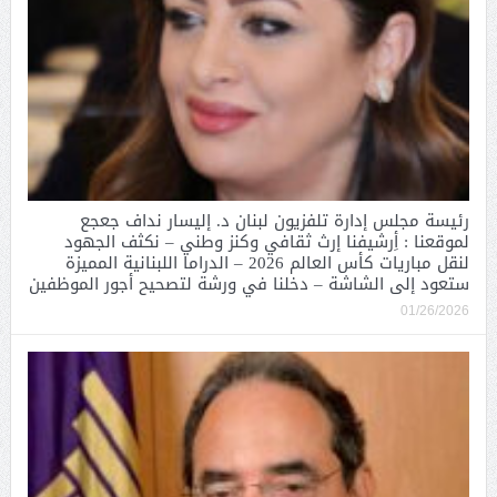
رئيسة مجلس إدارة تلفزيون لبنان د. إليسار نداف جعجع
لموقعنا : أِرشيفنا إرث ثقافي وكنز وطني – نكثف الجهود
لنقل مباريات كأس العالم 2026 – الدراما اللبنانية المميزة
ستعود إلى الشاشة – دخلنا في ورشة لتصحيح أجور الموظفين
01/26/2026