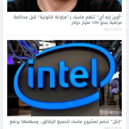
“أوبن إيه آي” تتهم ماسك بـ”مراوغة قانونية” قبل محاكمة
مرتقبة بنحو 100 مليار دولار
04/11/2026
“إنتل” تنضم لمشروع ماسك لتصنيع الرقائق.. وسهمها يرتفع
04/07/2026