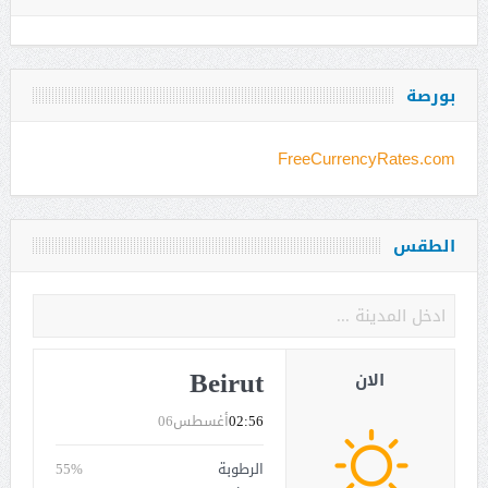
بورصة
FreeCurrencyRates.com
الطقس
Beirut
الان
02:56
أغسطس06
الرطوبة
55%