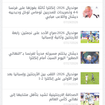
مونديال 2026: إنكلترا ثالثة بفوزها على فرنسا
6-4 وتصريحات للمدربين توماس توخل وديدييه
ديشان واللاعب مبابي
07/19/2026
مونديال 2026:صراع الأحد على نجمتين: رابعة
للأرجنتين وثانية لإسبانيا
07/17/2026
ديشان يختتم مسيرته مدرباً لفرنسا بـ”النهائي
الصغير” اليوم السبت أمام إنكلترا
07/17/2026
مونديال 2026: اللقب بين الأرجنتين وإسبانيا بعد
فوز الأولى على إنكلترا 2-1
07/16/2026
الصحافة الارجنتينية تشيد بتأهل منتخبها إلى
نهائي كأس العالم
07/16/2026