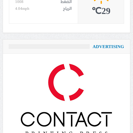
الضغط
1008
29℃
الرياح
4.04mph
ADVERTISING