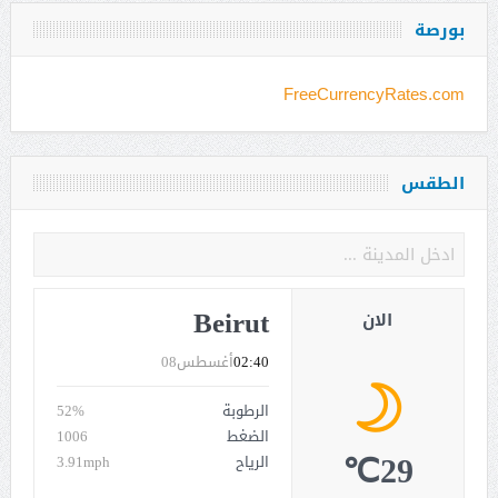
بورصة
FreeCurrencyRates.com
الطقس
Beirut
الان
02:40
أغسطس08
الرطوبة
52%
الضغط
1006
29℃
الرياح
3.91mph