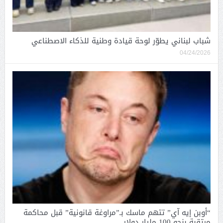
شباب لبناني يطوّر لوحة قيادة وطنية للذكاء الاصطناعي
04/24/2026
“أوبن إيه آي” تتهم ماسك بـ”مراوغة قانونية” قبل محاكمة
مرتقبة بنحو 100 مليار دولار