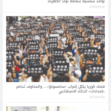
نوافذ شمسيّة شفافة تولّد الكهرباء
07/09/2026
قضاء كوريا يكبّل إضراب «سامسونغ»… والمخاوف تحاصر
«إمدادات» الذكاء الاصطناعي
05/18/2026