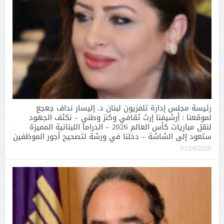
رئيسة مجلس إدارة تلفزيون لبنان د. إليسار نداف جعجع
لموقعنا : أِرشيفنا إرث ثقافي وكنز وطني – نكثف الجهود
لنقل مباريات كأس العالم 2026 – الدراما اللبنانية المميزة
ستعود إلى الشاشة – دخلنا في ورشة لتصحيح أجور الموظفين
01/26/2026