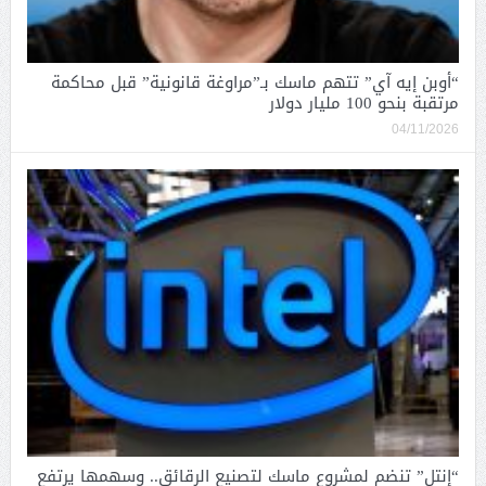
“أوبن إيه آي” تتهم ماسك بـ”مراوغة قانونية” قبل محاكمة
مرتقبة بنحو 100 مليار دولار
04/11/2026
“إنتل” تنضم لمشروع ماسك لتصنيع الرقائق.. وسهمها يرتفع