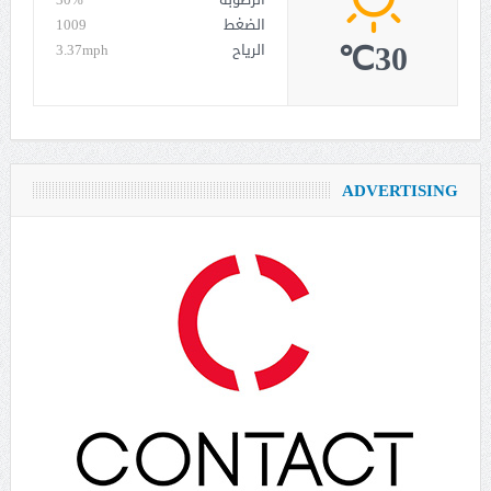
الضغط
1009
30℃
الرياح
3.37mph
ADVERTISING