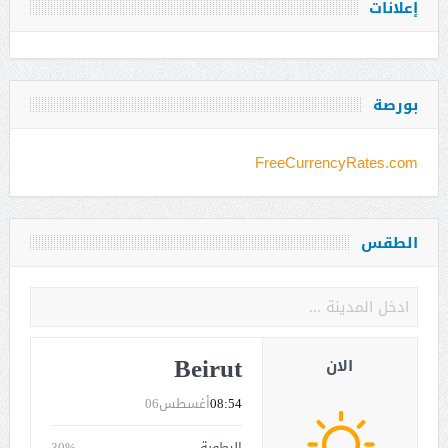
إعلانات
بورصة
FreeCurrencyRates.com
الطقس
Beirut
الان
08:54
أغسطس06
الرطوبة
30%