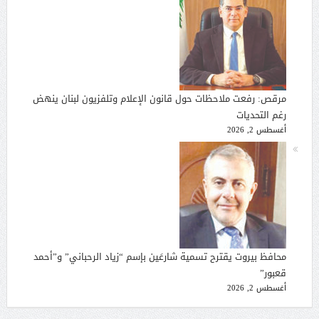
مرقص: رفعت ملاحظات حول قانون الإعلام وتلفزيون لبنان ينهض
رغم التحديات
أغسطس 2, 2026
محافظ بيروت يقترح تسمية شارعَين بإسم “زياد الرحباني” و”أحمد
قعبور”
أغسطس 2, 2026