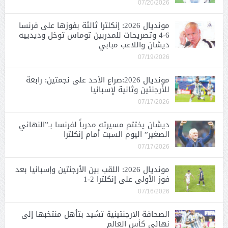
07/20/2026
مونديال 2026: إنكلترا ثالثة بفوزها على فرنسا
6-4 وتصريحات للمدربين توماس توخل وديدييه
ديشان واللاعب مبابي
07/19/2026
مونديال 2026:صراع الأحد على نجمتين: رابعة
للأرجنتين وثانية لإسبانيا
07/17/2026
ديشان يختتم مسيرته مدرباً لفرنسا بـ”النهائي
الصغير” اليوم السبت أمام إنكلترا
07/17/2026
مونديال 2026: اللقب بين الأرجنتين وإسبانيا بعد
فوز الأولى على إنكلترا 2-1
07/16/2026
الصحافة الارجنتينية تشيد بتأهل منتخبها إلى
نهائي كأس العالم