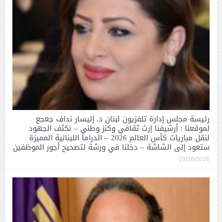
رئيسة مجلس إدارة تلفزيون لبنان د. إليسار نداف جعجع
لموقعنا : أِرشيفنا إرث ثقافي وكنز وطني – نكثف الجهود
لنقل مباريات كأس العالم 2026 – الدراما اللبنانية المميزة
ستعود إلى الشاشة – دخلنا في ورشة لتصحيح أجور الموظفين
01/26/2026