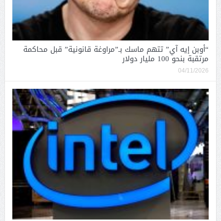
“أوبن إيه آي” تتهم ماسك بـ”مراوغة قانونية” قبل محاكمة
مرتقبة بنحو 100 مليار دولار
04/11/2026