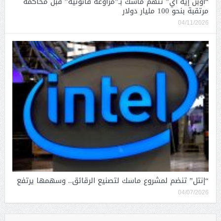
“أوبن إيه آي” تتهم ماسك بـ”مراوغة قانونية” قبل محاكمة
مرتقبة بنحو 100 مليار دولار
04/11/2026
“إنتل” تنضم لمشروع ماسك لتصنيع الرقائق.. وسهمها يرتفع
04/07/2026