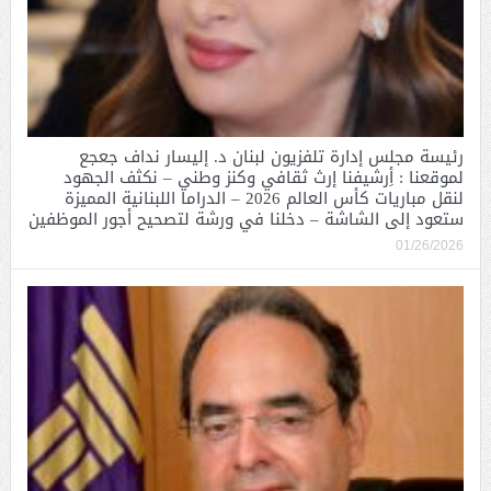
رئيسة مجلس إدارة تلفزيون لبنان د. إليسار نداف جعجع
لموقعنا : أِرشيفنا إرث ثقافي وكنز وطني – نكثف الجهود
لنقل مباريات كأس العالم 2026 – الدراما اللبنانية المميزة
ستعود إلى الشاشة – دخلنا في ورشة لتصحيح أجور الموظفين
01/26/2026