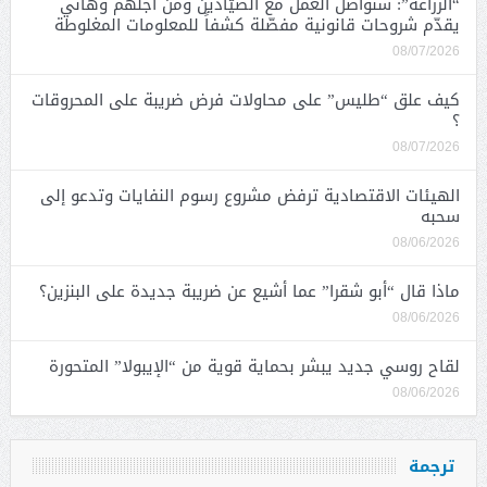
“الزراعة”: سنواصل العمل مع الصيّادين ومن أجلهم وهاني
يقدّم شروحات قانونية مفصّلة كشفاً للمعلومات المغلوطة
08/07/2026
كيف علق “طليس” على محاولات فرض ضريبة على المحروقات
؟
08/07/2026
الهيئات الاقتصادية ترفض مشروع رسوم النفايات وتدعو إلى
سحبه
08/06/2026
ماذا قال “أبو شقرا” عما أشيع عن ضريبة جديدة على البنزين؟
08/06/2026
لقاح روسي جديد يبشر بحماية قوية من “الإيبولا” المتحورة
08/06/2026
ترجمة