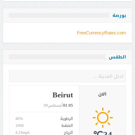
بورصة
FreeCurrencyRates.com
الطقس
Beirut
الان
01:05
أغسطس09
الرطوبة
49%
الضغط
1006
الرياح
4.24mph