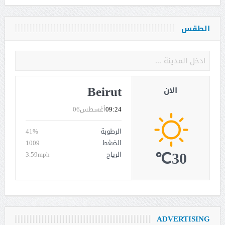
الطقس
Beirut
الان
09:24
أغسطس06
الرطوبة
41%
الضغط
1009
30℃
الرياح
3.59mph
ADVERTISING