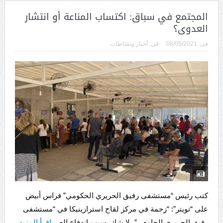
المجتمع في سباق: اكتساب المناعة أو انتشار
العدوى؟
فى:
08/05/2021
فى:
أخبار ونشاطات
كتب رئيس “مستشفى رفيق الحريري الحكومي” فراس أبيض
على “تويتر”: “زحمة في مركز لقاح استرازينيكا في “مستشفى
رفيق الحريري الجامعي”، لا شك بسبب اندفاع الع...
اقرأ المزيد