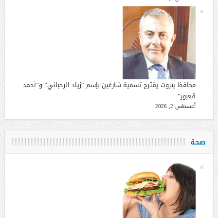
محافظ بيروت يقترح تسمية شارعَين بإسم “زياد الرحباني” و”أحمد
قعبور”
أغسطس 2, 2026
صحة