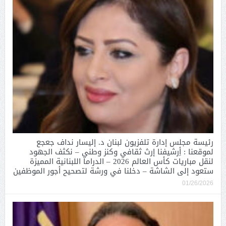
رئيسة مجلس إدارة تلفزيون لبنان د. إليسار نداف جعجع
لموقعنا : أِرشيفنا إرث ثقافي وكنز وطني – نكثف الجهود
لنقل مباريات كأس العالم 2026 – الدراما اللبنانية المميزة
ستعود إلى الشاشة – دخلنا في ورشة لتصحيح أجور الموظفين
01/26/2026