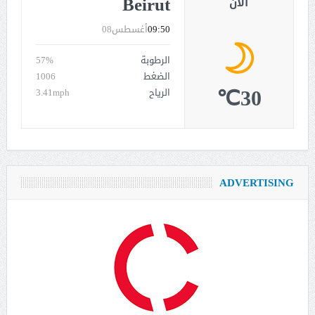
Beirut
الان
09:50
أغسطس08
الرطوبة
57%
الضغط
1006
30℃
الرياح
3.41mph
ADVERTISING