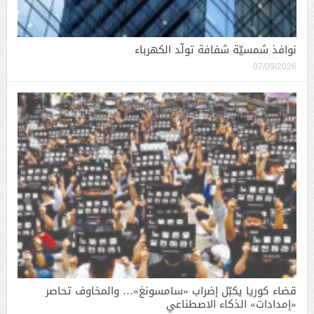
نوافذ شمسيّة شفافة تولّد الكهرباء
07/09/2026
قضاء كوريا يكبّل إضراب «سامسونغ»… والمخاوف تحاصر
«إمدادات» الذكاء الاصطناعي