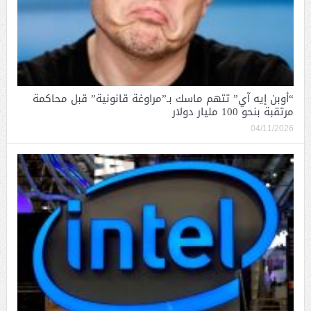
“أوبن إيه آي” تتهم ماسك بـ”مراوغة قانونية” قبل محاكمة
مرتقبة بنحو 100 مليار دولار
04/11/2026