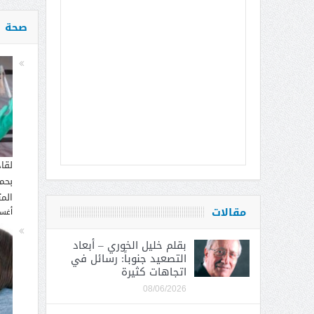
صحة
لقا
بحما
الم
مقالات
أغسطس
بقلم خليل الخوري – أبعاد
التصعيد جنوباً: رسائل في
اتجاهات كثيرة
08/06/2026