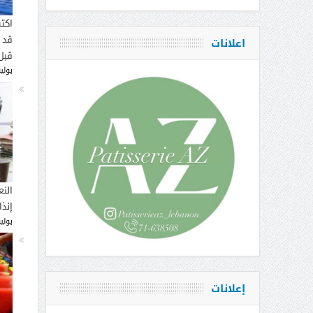
اكت
قد 
اعلانات
قبل
يوليو 16, 
النع
إنذ
يوليو 14, 
إعلانات