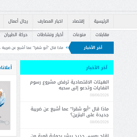
الرئيسية
إقتصاد
اخبار المصارف
رجال أعمال
مقابلات
منوعات
أخبار ونشاطات
حركة الطيران
أخر الأخبار
تدعو إلى سحبه
ماذا قال “أبو شقرا” عما أشيع عن ضريبة جديدة على البنزين؟
ل
إسكان في إعادة إطلاق القروض السكنية
آخر الأخبار
أعلانا
الهيئات الاقتصادية ترفض مشروع رسوم
النفايات وتدعو إلى سحبه
08/06/2026
ماذا قال “أبو شقرا” عما أشيع عن ضريبة
جديدة على البنزين؟
08/06/2026
لقاح روسي جديد يبشر بحماية قوية من