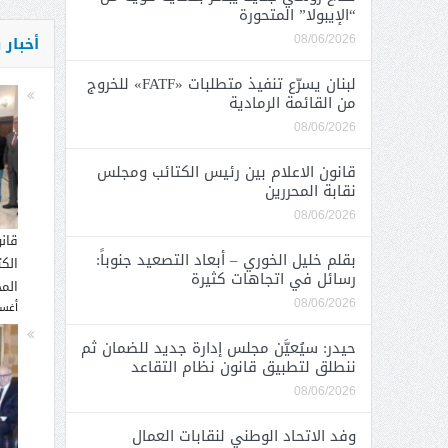
“الإيبولا” المتحورة
أخبار
08/06/2026
لبنان يسرّع تنفيذ متطلبات «FATF» للخروج
من القائمة الرمادية
08/06/2026
قانون الاعلام بين رئيس الكتائب ومجلس
نقابة المحررين
08/06/2026
قان
بقلم خليل الخوري – أبعاد التصعيد جنوباً:
الك
رسائل في اتجاهات كثيرة
المح
08/06/2026
أغسطس
حيدر: سيُعيَّن مجلس إدارة جديد للضمان ثم
ننطلق لتطبيق قانون نظام التقاعد
08/06/2026
وفد الاتحاد الوطني لنقابات العمال