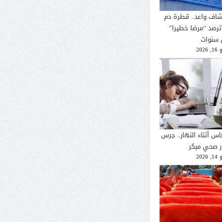
شاف واعد.. قطرة دم
ترصد “مرضا خطيرا”
 سنوات
2026
اس أثناء النهار.. جرس
ار صحي مبكر
2026