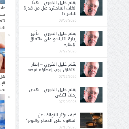
بقلم خليل الخوري – هذا
الغلاء الفاحش: هل من قدرة
عاد
للناس؟!
تسب
تتغ
08/03/2026
يوليو 30, 
بقلم خليل الخوري – تأثير
زيارة نتنياهو على «اتفاق
الإطار»
07/27/2026
بقلم خليل الخوري – إطار
الاتفاق يجب إعطاؤه فرصة
هل 
07/22/2026
الإ
بقلم خليل الخوري – هدى
يوليو 26, 
رحلت لتبقى
07/20/2026
كيف يؤثر التوقف عن
القهوة على الدماغ والنوم؟
07/13/2026