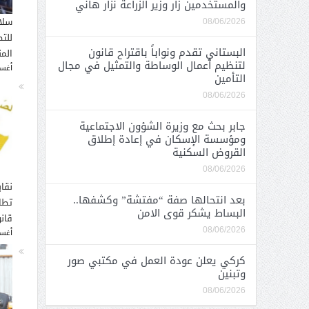
والمستخدمين زار وزير الزراعة نزار هاني
سلا
08/06/2026
للت
البستاني تقدم ونواباً باقتراح قانون
الم
لتنظيم أعمال الوساطة والتمثيل في مجال
أغسطس
التأمين
08/06/2026
جابر بحث مع وزيرة الشؤون الاجتماعية
ومؤسسة الإسكان في إعادة إطلاق
القروض السكنية
08/06/2026
نقاب
بعد انتحالها صفة “مفتشة” وكشفها..
تطا
البساط يشكر قوى الامن
قانو
08/06/2026
أغسطس
كركي يعلن عودة العمل في مكتبي صور
وتبنين
08/06/2026