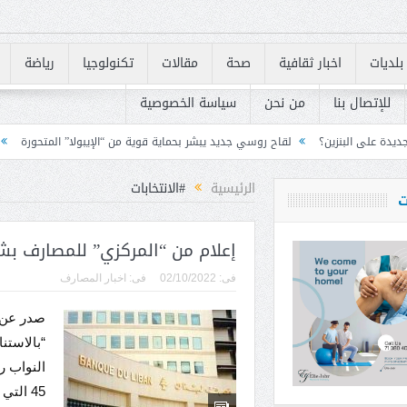
بلديات
اخبار ثقافية
صحة
مقالات
تكنولوجيا
رياضة
للإتصال بنا
من نحن
سياسة الخصوصية
قاح روسي جديد يبشر بحماية قوية من “الإيبولا” المتحورة
لبنان يسرّع تنفيذ متطلبات «FATF» للخروج من القائمة ا
الرئيسية
#الانتخابات
ت
إعلام من “المركزي” للمصارف بشأ
فى:
02/10/2022
فى:
اخبار المصارف
صدر عن 
“بالاستن
45 ال