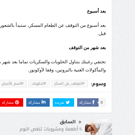
بعد أسبوع
بعد أسبوع من التوقف عن الطعام المسكر، ستبدأ بالشعور
قبل.
بعد شهر من التوقف
تختفي رغبتك بتناول الحلويات والسكريات تماما بعد شهر م
والمأكولات الغنية بالبروتين، وفقا لأوكونور.
وسوم:
#التوقف_عن_السكر
#الحلويات
#السم_الأبيض
0
مشاركة
تغريدة
مشاركة
مشاركة
السابق
6 أطعمة ومشروبات تنغص النوم