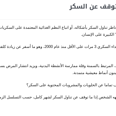
وقف عن السكر
طر تناول السكر بأشكاله، أو اتباع النظم الغذائية المعتمدة على السكريات
لكبيرة على الإنسان.
ووفقا لإحصاء أجري قبل أعوام، تضاعفت أعداد المصابين بداء السكري 3 مرات على الأقل منذ عام 2000، وهو ما أسفر عن زيادة ك
 المرتبط بالسمنة وقلة ممارسة الأنشطة البدنية، ويزيد انتشار المرض بس
بنون أنماط معيشية متمدنة.
 تماما عن الحلويات والمشروبات المحتوية على السكر؟
ه الشخص إذا ما توقف عن تناول السكر لشهر كامل، حسب التسلسل الزم