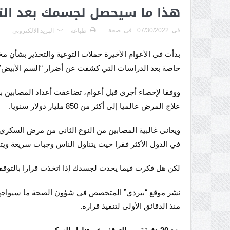
هذا ما سيحصل لجسمك بعد الت
فى:
07/30/2022
فى:
صحة
طباعة
البريد الالكترونى
بدأت في الأعوام الأخيرة حملات التوعية والتحذير بشأن مخا
خاصة بعد الدراسات التي كشفت عن أضرار “السم الأبيض” ا
علاج المرض عالميا إلى أكثر من 850 مليار دولار سنويا.
ويعاني غالبية المصابين من النوع الثاني من مرض السكري،
في الدول الأكثر فقرا حيث يتناول الناس وجبات سريعة ويت
لكن هل فكرت فيما يحدث لجسدك إذا اتخذت قرارا بالتوقف
نشر موقع “بيردي” المتخصص في شؤون الصحة ما سيواجه
منذ الدقائق الأولى لتنفيذ قراره.