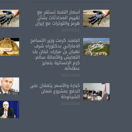
أسعار النفط تستقر مع
تقييم المحادثات بشأن
هرمز والتوترات مع إيران
08/07/2026
البلمند كرمت وزير التسامح
الاماراتي بدكتوراه شرف
نهيان بن مبارك: لبنان بلد
التعايش والأصالة سالم:
كرم الإنسانية بتمايز
عطاءاته
05/01/2018
كبارة والأسمر يتفقان على
الدفع بمشروع ضمان
الشيخوخة
05/02/2018