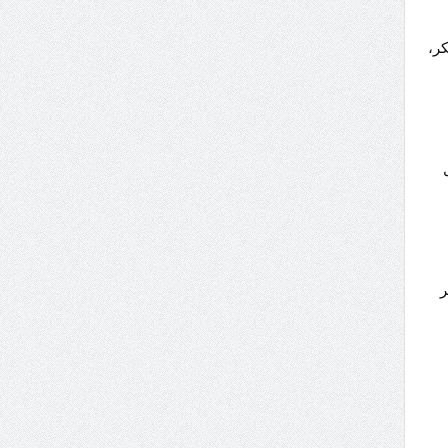
كر،
ر