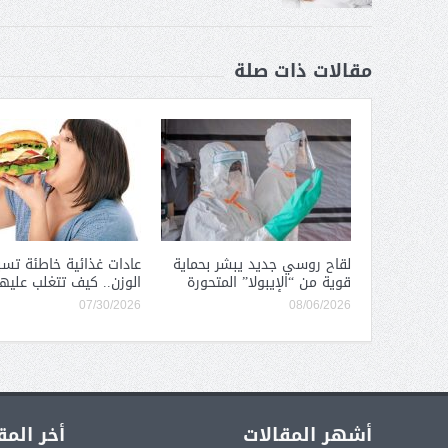
مقالات ذات صلة
لقاح روسي جديد يبشر بحماية
عادات غذائية خاطئة تسب
قوية من “الإيبولا” المتحورة
الوزن.. كيف تتغلب عليها
07/30/2026
08/06/2026
أشهر المقالات
أخر المق