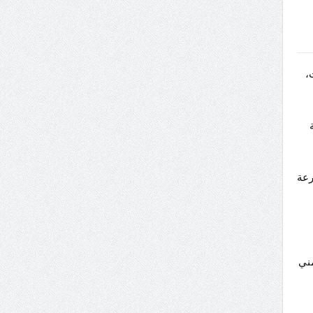
،
لفة
رعة
ني