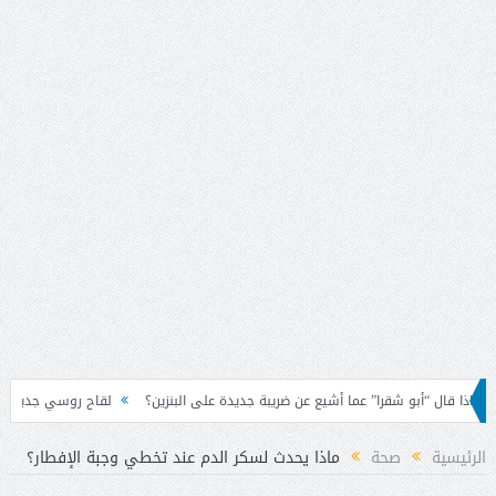
 “أبو شقرا” عما أشيع عن ضريبة جديدة على البنزين؟
لقاح روسي جديد يبشر بحماية ق
وض السكنية
الرئيسية
صحة
ماذا يحدث لسكر الدم عند تخطي وجبة الإفطار؟