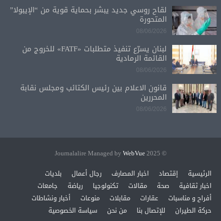
لقاح روسي جديد يبشر بحماية قوية من “الإيبولا”
المتحورة
08/06/2026
لبنان يسرّع تنفيذ متطلبات «FATF» للخروج من
القائمة الرمادية
08/06/2026
قانون الاعلام بين رئيس الكتائب ومجلس نقابة
المحررين
08/06/2026
WebVue
© 2025 Journalalire Managed by
الرئيسية
إقتصاد
اخبار المصارف
رجال أعمال
بلديات
اخبار ثقافية
صحة
مقالات
تكنولوجيا
رياضة
جامعات
أفراح و مناسبات
عقارات
مقابلات
منوعات
أخبار ونشاطات
حركة الطيران
للإتصال بنا
من نحن
سياسة الخصوصية