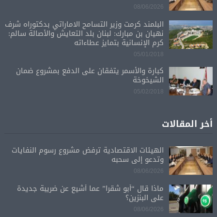
08/06/2026
البلمند كرمت وزير التسامح الاماراتي بدكتوراه شرف
نهيان بن مبارك: لبنان بلد التعايش والأصالة سالم:
كرم الإنسانية بتمايز عطاءاته
05/01/2018
كبارة والأسمر يتفقان على الدفع بمشروع ضمان
الشيخوخة
05/02/2018
أخر المقالات
الهيئات الاقتصادية ترفض مشروع رسوم النفايات
وتدعو إلى سحبه
08/06/2026
ماذا قال “أبو شقرا” عما أشيع عن ضريبة جديدة
على البنزين؟
08/06/2026